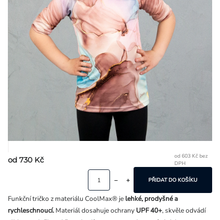
Přihlášení
od
603 Kč
bez
od
730 Kč
DPH
Mě
ce
PŘIDAT DO KOŠÍKU
Funkční tričko z materiálu CoolMax® je
lehké, prodyšné a
rychleschnoucí.
Materiál dosahuje ochrany
UPF 40+
, skvěle odvádí