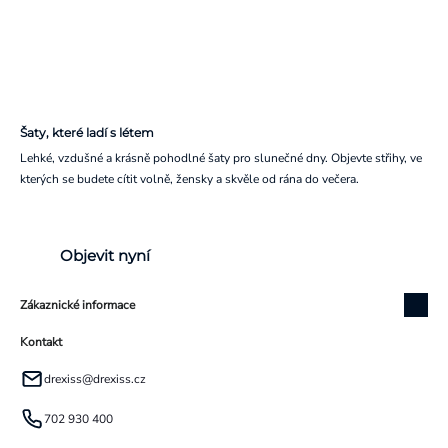
Šaty, které ladí s létem
Lehké, vzdušné a krásně pohodlné šaty pro slunečné dny. Objevte střihy, ve
kterých se budete cítit volně, žensky a skvěle od rána do večera.
Objevit nyní
Zákaznické informace
Kontakt
drexiss
@
drexiss.cz
702 930 400