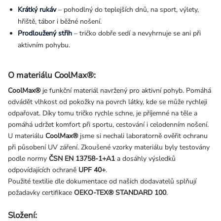
Krátký rukáv
– pohodlný do teplejších dnů, na sport, výlety,
hřiště, tábor i běžné nošení.
Prodloužený střih
– tričko dobře sedí a nevyhrnuje se ani při
aktivním pohybu.
O materiálu CoolMax®:
CoolMax®
je funkční materiál navržený pro aktivní pohyb. Pomáhá
odvádět vlhkost od pokožky na povrch látky, kde se může rychleji
odpařovat. Díky tomu tričko rychle schne, je příjemné na těle a
pomáhá udržet komfort při sportu, cestování i celodenním nošení.
U materiálu
CoolMax®
jsme si nechali laboratorně ověřit ochranu
při působení UV záření. Zkoušené vzorky materiálu byly testovány
podle normy
ČSN EN 13758-1+A1
a dosáhly výsledků
odpovídajících ochraně
UPF 40+
.
Použité textilie dle dokumentace od našich dodavatelů splňují
požadavky certifikace
OEKO-TEX® STANDARD 100
.
Složení: