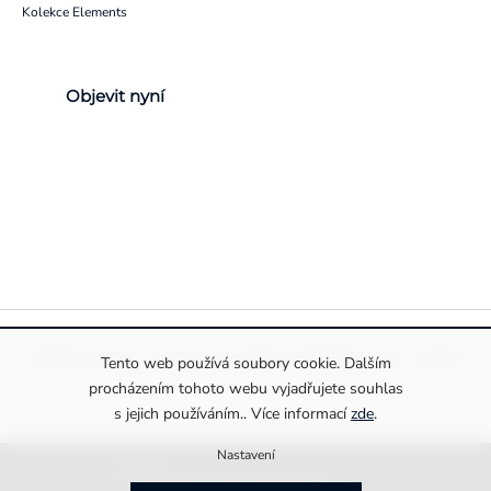
Kolekce Elements
Objevit nyní
Pravidla ochrany a zpracování osobních údajů
Informace o cookies
Tento web používá soubory cookie. Dalším
procházením tohoto webu vyjadřujete souhlas
s jejich používáním.. Více informací
zde
.
Nastavení
Copyright 2026
Drexiss s.r.o.
. Všechna práva vyhrazena.
Upravit nastavení cookies