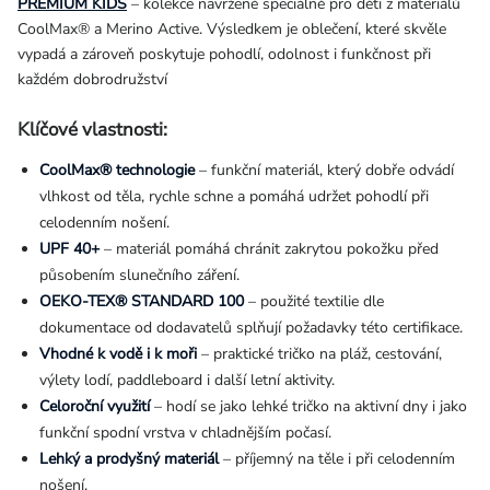
PREMIUM KIDS
– kolekce navržené speciálně pro děti z materiálů
CoolMax® a Merino Active
.
Výsledkem je oblečení, které skvěle
vypadá a zároveň poskytuje pohodlí, odolnost i funkčnost při
každém dobrodružství
Klíčové vlastnosti:
CoolMax® technologie
– funkční materiál, který dobře odvádí
vlhkost od těla, rychle schne a pomáhá udržet pohodlí při
celodenním nošení.
UPF 40+
– materiál pomáhá chránit zakrytou pokožku před
působením slunečního záření.
OEKO-TEX® STANDARD 100
– použité textilie dle
dokumentace od dodavatelů splňují požadavky této certifikace.
Vhodné k vodě i k moři
– praktické tričko na pláž, cestování,
výlety lodí, paddleboard i další letní aktivity.
Celoroční využití
– hodí se jako lehké tričko na aktivní dny i jako
funkční spodní vrstva v chladnějším počasí.
Lehký a prodyšný materiál
– příjemný na těle i při celodenním
nošení.