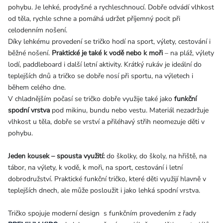
pohybu. Je lehké, prodyšné a rychleschnoucí. Dobře odvádí vlhkost
od těla, rychle schne a pomáhá udržet příjemný pocit při
celodenním nošení.
Díky lehkému provedení se tričko hodí na sport, výlety, cestování i
běžné nošení.
Praktické je také k vodě nebo k moři
– na pláž, výlety
lodí, paddleboard i další letní aktivity. Krátký rukáv je ideální do
teplejších dnů a tričko se dobře nosí při sportu, na výletech i
během celého dne.
V chladnějším počasí se tričko dobře využije také jako
funkční
spodní vrstva
pod mikinu, bundu nebo vestu. Materiál nezadržuje
vlhkost u těla, dobře se vrství a přiléhavý střih neomezuje děti v
pohybu.
Jeden kousek – spousta využití:
do školky, do školy, na hřiště, na
tábor, na výlety, k vodě, k moři, na sport, cestování i letní
dobrodružství. Praktické funkční tričko, které děti využijí hlavně v
teplejších dnech, ale může posloužit i jako lehká spodní vrstva.
Tričko spojuje moderní design s funkčním provedením z řady