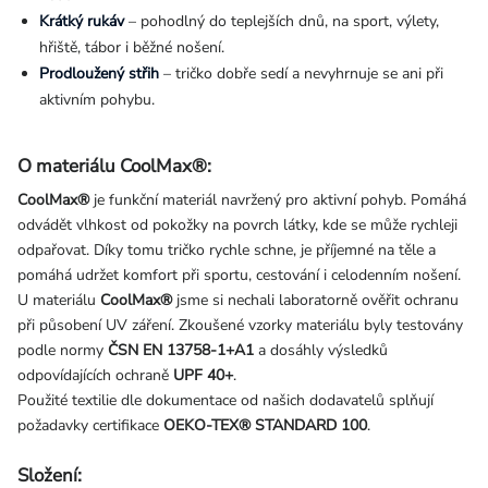
Krátký rukáv
– pohodlný do teplejších dnů, na sport, výlety,
hřiště, tábor i běžné nošení.
Prodloužený střih
– tričko dobře sedí a nevyhrnuje se ani při
aktivním pohybu.
O materiálu CoolMax®:
CoolMax®
je funkční materiál navržený pro aktivní pohyb. Pomáhá
odvádět vlhkost od pokožky na povrch látky, kde se může rychleji
odpařovat. Díky tomu tričko rychle schne, je příjemné na těle a
pomáhá udržet komfort při sportu, cestování i celodenním nošení.
U materiálu
CoolMax®
jsme si nechali laboratorně ověřit ochranu
při působení UV záření. Zkoušené vzorky materiálu byly testovány
podle normy
ČSN EN 13758-1+A1
a dosáhly výsledků
odpovídajících ochraně
UPF 40+
.
Použité textilie dle dokumentace od našich dodavatelů splňují
požadavky certifikace
OEKO-TEX® STANDARD 100
.
Složení: