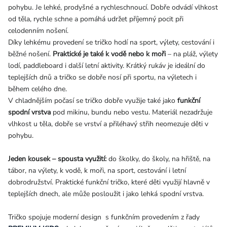
pohybu. Je lehké, prodyšné a rychleschnoucí. Dobře odvádí vlhkost
od těla, rychle schne a pomáhá udržet příjemný pocit při
celodenním nošení.
Díky lehkému provedení se tričko hodí na sport, výlety, cestování i
běžné nošení.
Praktické je také k vodě nebo k moři
– na pláž, výlety
lodí, paddleboard i další letní aktivity. Krátký rukáv je ideální do
teplejších dnů a tričko se dobře nosí při sportu, na výletech i
během celého dne.
V chladnějším počasí se tričko dobře využije také jako
funkční
spodní vrstva
pod mikinu, bundu nebo vestu. Materiál nezadržuje
vlhkost u těla, dobře se vrství a přiléhavý střih neomezuje děti v
pohybu.
Jeden kousek – spousta využití:
do školky, do školy, na hřiště, na
tábor, na výlety, k vodě, k moři, na sport, cestování i letní
dobrodružství. Praktické funkční tričko, které děti využijí hlavně v
teplejších dnech, ale může posloužit i jako lehká spodní vrstva.
Tričko spojuje moderní design s funkčním provedením z řady