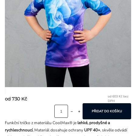
Přihlášení
od
603 Kč
bez
od
730 Kč
DPH
Mě
ce
PŘIDAT DO KOŠÍKU
Funkční tričko z materiálu CoolMax® je
lehké, prodyšné a
rychleschnoucí.
Materiál dosahuje ochrany
UPF 40+
, skvěle odvádí