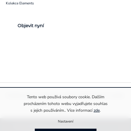
Kolekce Elements
Objevit nyní
Pravidla ochrany a zpracování osobních údajů
Informace o cookies
Tento web používá soubory cookie. Dalším
procházením tohoto webu vyjadřujete souhlas
s jejich používáním.. Více informací
zde
.
Nastavení
Copyright 2026
Drexiss s.r.o.
. Všechna práva vyhrazena.
Upravit nastavení cookies