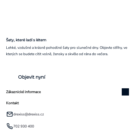
Šaty, které ladí s létem
Lehké, vzdušné a krásně pohodlné šaty pro slunečné dny. Objevte střihy, ve
kterých se budete cítit volně, žensky a skvěle od rána do večera.
Objevit nyní
Zákaznické informace
Kontakt
drexiss
@
drexiss.cz
702 930 400