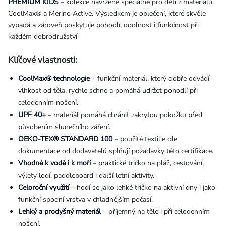
PREMIUM KIDS
– kolekce navržené speciálně pro děti z materiálů
CoolMax® a Merino Active
.
Výsledkem je oblečení, které skvěle
vypadá a zároveň poskytuje pohodlí, odolnost i funkčnost při
každém dobrodružství
Klíčové vlastnosti:
CoolMax® technologie
– funkční materiál, který dobře odvádí
vlhkost od těla, rychle schne a pomáhá udržet pohodlí při
celodenním nošení.
UPF 40+
– materiál pomáhá chránit zakrytou pokožku před
působením slunečního záření.
OEKO-TEX® STANDARD 100
– použité textilie dle
dokumentace od dodavatelů splňují požadavky této certifikace.
Vhodné k vodě i k moři
– praktické tričko na pláž, cestování,
výlety lodí, paddleboard i další letní aktivity.
Celoroční využití
– hodí se jako lehké tričko na aktivní dny i jako
funkční spodní vrstva v chladnějším počasí.
Lehký a prodyšný materiál
– příjemný na těle i při celodenním
nošení.