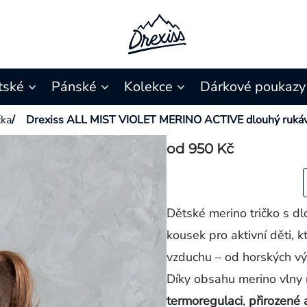
tské
Pánské
Kolekce
Dárkové poukazy
čka
/
Drexiss ALL MIST VIOLET MERINO ACTIVE dlouhý ruká
od
950 Kč
Dětské merino tričko s d
kousek pro aktivní děti, 
vzduchu – od horských vý
Díky obsahu merino vlny 
termoregulaci
,
přirozené 