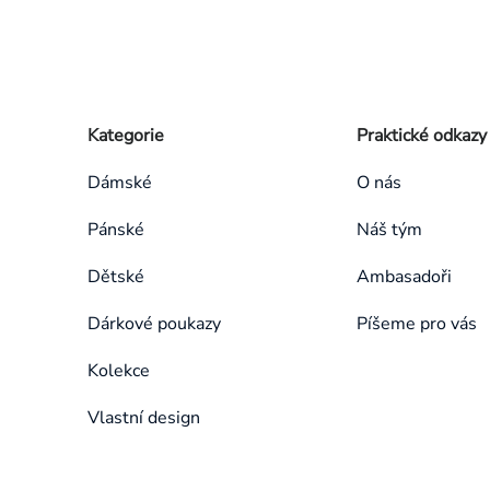
Zápatí
Přeskočit
Kategorie
Praktické odkazy
kategorie
Dámské
O nás
Pánské
Náš tým
Dětské
Ambasadoři
Dárkové poukazy
Píšeme pro vás
Kolekce
Vlastní design
Přeskočit
kategorie