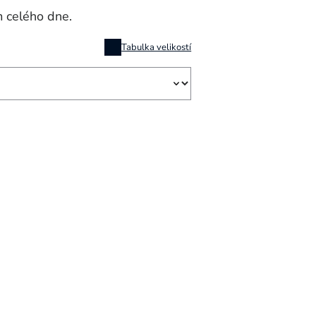
 celého dne.
Tabulka velikostí