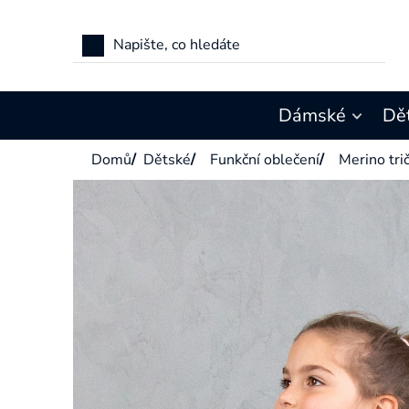
Přejít
na
obsah
Dámské
Dě
Domů
/
Dětské
/
Funkční oblečení
/
Merino tri