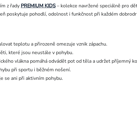
ním z řady
PREMIUM KIDS
– kolekce navržené speciálně pro dě
eň poskytuje pohodlí, odolnost i funkčnost při každém dobrodr
ulovat teplotu a přirozeně omezuje vznik zápachu.
ěti, které jsou neustále v pohybu.
ckého vlákna pomáhá odvádět pot od těla a udržet příjemný k
ohybu při sportu i běžném nošení.
e se ani při aktivním pohybu.