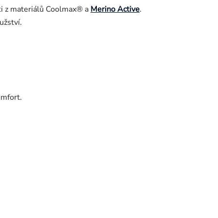
ti z materiálů Coolmax® a
Merino Active
.
užství.
omfort.