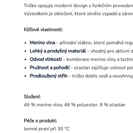
Tričko spojuje moderní design s funkčním provede
Výsledkem je oblečení, které skvěle vypadá a zárov
Klíčové vlastnosti:
Merino vlna
– přírodní vlákno, které pomáhá reg
Lehký a prodyšný materiál
– vhodný pro aktivní d
Odvod vlhkosti
– kombinace merino vlny a techni
Pružnost a pohodlí
– elastan zajišťuje volnost p
Prodloužený střih
– tričko dobře sedí a nevyhrnuj
Složení:
46 % merino vlna, 46 % polyester, 8 % elastan
Péče o produkt:
Jemné praní při 30 °C