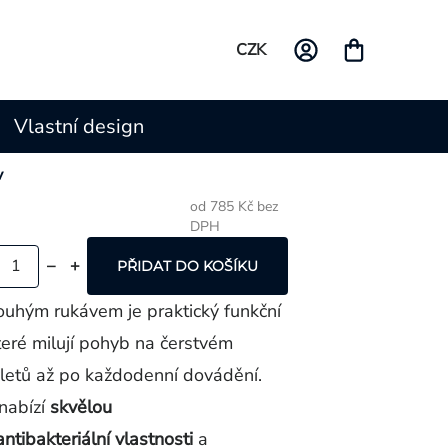
CZK
Vlastní design
v
od
785 Kč
bez
DPH
Měrná
cena:
PŘIDAT DO KOŠÍKU
louhým rukávem je praktický funkční
které milují pohyb na čerstvém
letů až po každodenní dovádění.
nabízí
skvělou
antibakteriální vlastnosti
a