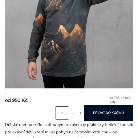
Přihlášení
od
785 Kč
bez
od
950 Kč
DPH
Mě
ce
PŘIDAT DO KOŠÍKU
Dětské merino tričko s dlouhým rukávem je praktický funkční kousek
pro aktivní děti, které milují pohyb na čerstvém vzduchu – od