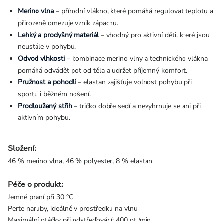
Merino vlna
– přírodní vlákno, které pomáhá regulovat teplotu a
přirozeně omezuje vznik zápachu.
Lehký a prodyšný materiál
– vhodný pro aktivní děti, které jsou
neustále v pohybu.
Odvod vlhkosti
– kombinace merino vlny a technického vlákna
pomáhá odvádět pot od těla a udržet příjemný komfort.
Pružnost a pohodlí
– elastan zajišťuje volnost pohybu při
sportu i běžném nošení.
Prodloužený střih
– tričko dobře sedí a nevyhrnuje se ani při
aktivním pohybu.
Složení:
46 % merino vlna, 46 % polyester, 8 % elastan
Péče o produkt:
Jemné praní při 30 °C
Perte naruby, ideálně v prostředku na vlnu
Maximální otáčky při odstřeďování: 400 ot./min.