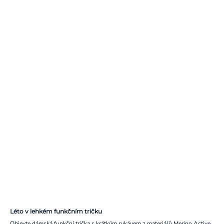
Léto v lehkém funkčním tričku
Objevte dámská funkční trička s krátkým rukávem z materiálů Merino Active