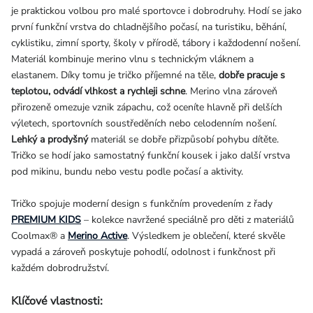
je praktickou volbou pro malé sportovce i dobrodruhy. Hodí se jako
první funkční vrstva do chladnějšího počasí, na turistiku, běhání,
cyklistiku, zimní sporty, školy v přírodě, tábory i každodenní nošení.
Materiál kombinuje merino vlnu s technickým vláknem a
elastanem. Díky tomu je tričko příjemné na těle,
dobře pracuje s
teplotou, odvádí vlhkost a rychleji schne
. Merino vlna zároveň
přirozeně omezuje vznik zápachu, což oceníte hlavně při delších
výletech, sportovních soustředěních nebo celodenním nošení.
Lehký a prodyšný
materiál se dobře přizpůsobí pohybu dítěte.
Tričko se hodí jako samostatný funkční kousek i jako další vrstva
pod mikinu, bundu nebo vestu podle počasí a aktivity.
Tričko spojuje moderní design s funkčním provedením z řady
PREMIUM KIDS
– kolekce navržené speciálně pro děti z materiálů
Coolmax® a
Merino Active
. Výsledkem je oblečení, které skvěle
vypadá a zároveň poskytuje pohodlí, odolnost i funkčnost při
každém dobrodružství.
Klíčové vlastnosti: