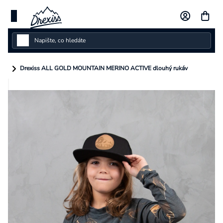
Přejít
na
obsah
Dámské
Drexiss ALL GOLD MOUNTAIN MERINO ACTIVE dlouhý rukáv
Dětské
Pánské
Kolekce
Dárkové poukazy
Vlastní design
Měna
(CZK)