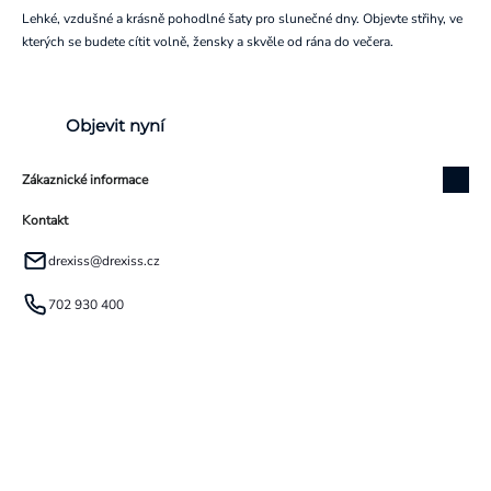
Lehké, vzdušné a krásně pohodlné šaty pro slunečné dny. Objevte střihy, ve
kterých se budete cítit volně, žensky a skvěle od rána do večera.
Objevit nyní
Zákaznické informace
Kontakt
drexiss
@
drexiss.cz
702 930 400