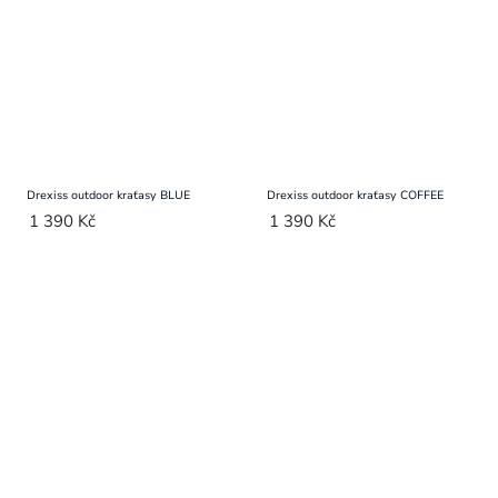
Drexiss outdoor kraťasy BLUE
Drexiss outdoor kraťasy COFFEE
1 390 Kč
1 390 Kč