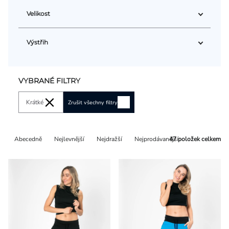
Velikost
Výstřih
VYBRANÉ FILTRY
Krátké
Zrušit všechny filtry
Řazení
Abecedně
Nejlevnější
Nejdražší
Nejprodávanější
47
položek celkem
produktů