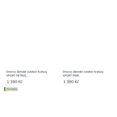
Drexiss dámské outdoor kraťasy
Drexiss dámské outdoor kraťasy
SPORT PETROL
SPORT PINK
1 390 Kč
1 390 Kč
Novinka