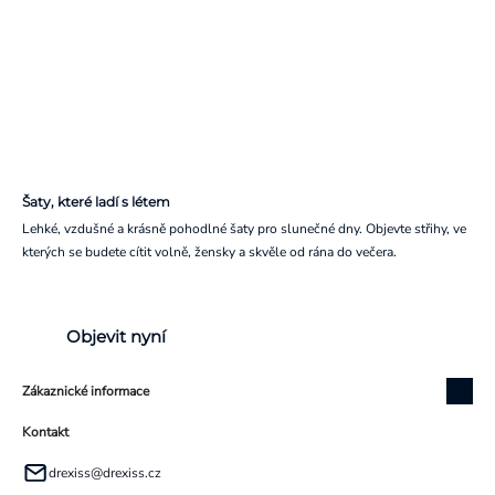
Šaty, které ladí s létem
Lehké, vzdušné a krásně pohodlné šaty pro slunečné dny. Objevte střihy, ve
kterých se budete cítit volně, žensky a skvěle od rána do večera.
Objevit nyní
Zákaznické informace
Kontakt
drexiss
@
drexiss.cz