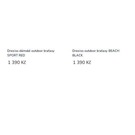
Drexiss dámské outdoor kraťasy
Drexiss outdoor kraťasy BEACH
SPORT RED
BLACK
1 390 Kč
1 390 Kč