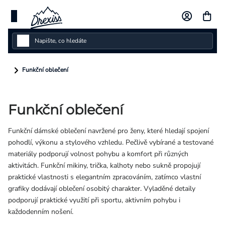
Přejít
na
obsah
Dámské
Funkční oblečení
Dětské
Funkční oblečení
Pánské
Funkční dámské oblečení navržené pro ženy, které hledají spojení
Kolekce
pohodlí, výkonu a stylového vzhledu. Pečlivě vybírané a testované
materiály podporují volnost pohybu a komfort při různých
Dárkové poukazy
aktivitách. Funkční mikiny, trička, kalhoty nebo sukně propojují
praktické vlastnosti s elegantním zpracováním, zatímco vlastní
Vlastní design
grafiky dodávají oblečení osobitý charakter. Vyladěné detaily
podporují praktické využití při sportu, aktivním pohybu i
každodenním nošení.
Měna
(CZK)