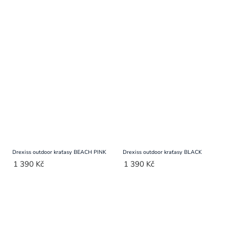
Drexiss outdoor kraťasy BEACH PINK
Drexiss outdoor kraťasy BLACK
1 390 Kč
1 390 Kč