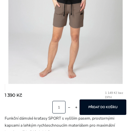
Přihlášení
1 149 Kč bez
1 390 Kč
DPH
Mě
ce
PŘIDAT DO KOŠÍKU
Funkční dámské kraťasy SPORT s vyšším pasem, prostornými
kapsami a lehkým rychleschnoucím materiálem pro maximální