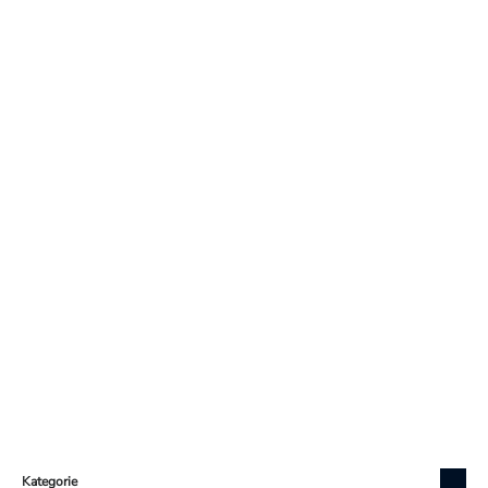
Zápatí
Kategorie