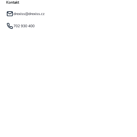
Kontakt
drexiss
@
drexiss.cz
702 930 400