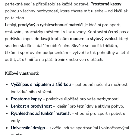
perfektně sedí a přizpůsobí se každé postavě.
Prostorné kapsy
pojmou všechny nezbytnosti, které chcete mít u sebe – od klíčů až
po telefon.
Lehký, prodyšný a rychleschnoucí materiál
je ideální pro sport,
cestování, procházky městem i relax u vody. Kontrastní černý pas a
podšívka kapes dodávají kraťasům
moderní a stylový vzhled
, který
snadno sladíte s dalším oblečením. Skvěle se hodí k tričkům,
tílkům i sportovním podprsenkám – vytvoříte tak pohodlný a letní
outfit, ať už míříte na pláž, trénink nebo ven s přáteli.
Klíčové vlastnosti:
Vyšší pas s nápletem a šňůrkou
– pohodlné nošení a možnost
individuálního stažení.
Prostorné kapsy
– praktické úložiště pro vaše nezbytnosti.
Lehkost a prodyšnost
– ideální pro letní dny a aktivní pohyb.
Rychleschnoucí funkční materiál
– vhodné pro sport i pobyt u
vody.
Univerzální design
– skvěle ladí se sportovními i volnočasovými