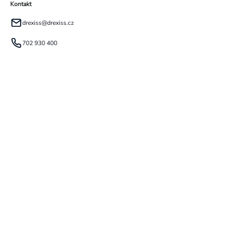
Kontakt
drexiss
@
drexiss.cz
702 930 400