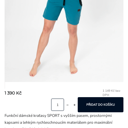
Přihlášení
1 149 Kč bez
1 390 Kč
DPH
Mě
ce
PŘIDAT DO KOŠÍKU
Funkční dámské kraťasy SPORT s vyšším pasem, prostornými
kapsami a lehkým rychleschnoucím materiálem pro maximální