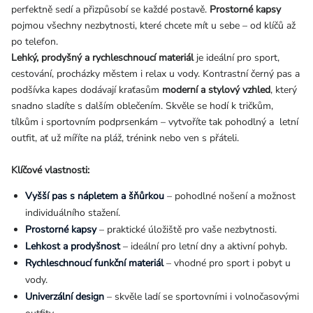
perfektně sedí a přizpůsobí se každé postavě.
Prostorné kapsy
pojmou všechny nezbytnosti, které chcete mít u sebe – od klíčů až
po telefon.
Lehký, prodyšný a rychleschnoucí materiál
je ideální pro sport,
cestování, procházky městem i relax u vody. Kontrastní černý pas a
podšívka kapes dodávají kraťasům
moderní a stylový vzhled
, který
snadno sladíte s dalším oblečením. Skvěle se hodí k tričkům,
tílkům i sportovním podprsenkám – vytvoříte tak pohodlný a letní
outfit, ať už míříte na pláž, trénink nebo ven s přáteli.
Klíčové vlastnosti:
Vyšší pas s nápletem a šňůrkou
– pohodlné nošení a možnost
individuálního stažení.
Prostorné kapsy
– praktické úložiště pro vaše nezbytnosti.
Lehkost a prodyšnost
– ideální pro letní dny a aktivní pohyb.
Rychleschnoucí funkční materiál
– vhodné pro sport i pobyt u
vody.
Univerzální design
– skvěle ladí se sportovními i volnočasovými