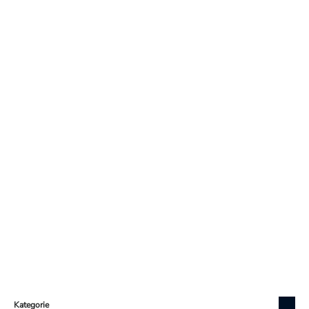
Zápatí
Kategorie