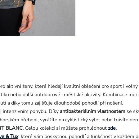
ro aktivní ženy, které hledají kvalitní oblečení pro sport i volný 
istiku nebo další outdoorové i městské aktivity. Kombinace meri
hnutí a díky tomu zajišťuje dlouhodobé pohodlí při nošení.
ři intenzivním pohybu. Díky
antibakteriálním vlastnostem
se skv
orském hřebeni, vyrážíte na cyklistický výlet nebo trávíte den
T BLANC
.
Celou kolekci si můžete prohlédnout
zde
.
ve & Tux
, které vám poskytnou pohodlí a funkčnost v každém d