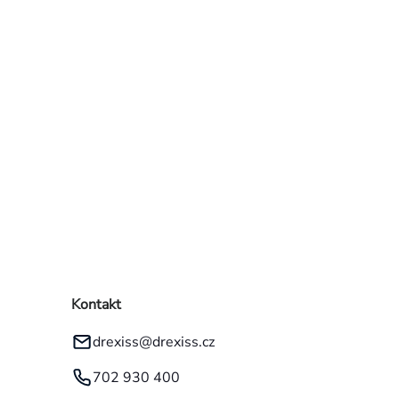
kategorie
Kontakt
drexiss
@
drexiss.cz
702 930 400