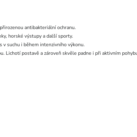
 přirozenou antibakteriální ochranu.
eky, horské výstupy a další sporty.
ás v suchu i během intenzivního výkonu.
bu. Lichotí postavě a zároveň skvěle padne i při aktivním pohyb