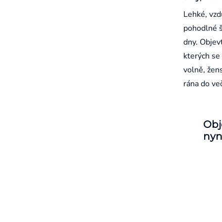
Lehké, vzd
pohodlné š
dny. Objevt
kterých se 
volně, žen
rána do ve
Obj
nyn