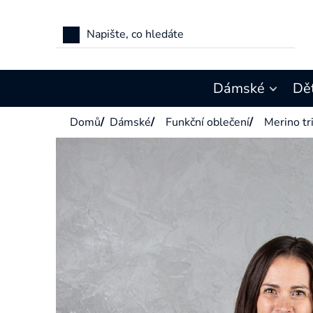
Přejít
na
obsah
Dámské
Dě
Domů
/
Dámské
/
Funkční oblečení
/
Merino tr