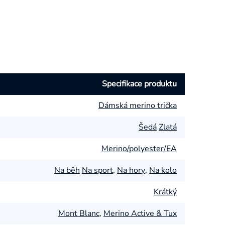
Specifikace produktu
Dámská merino trička
Šedá
Zlatá
Merino/polyester/EA
Na běh
Na sport
,
Na hory
,
Na kolo
Krátký
Mont Blanc
,
Merino Active & Tux