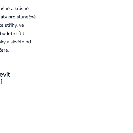
ušné a krásně
aty pro slunečné
e střihy, ve
budete cítit
sky a skvěle od
čera.
evit
í