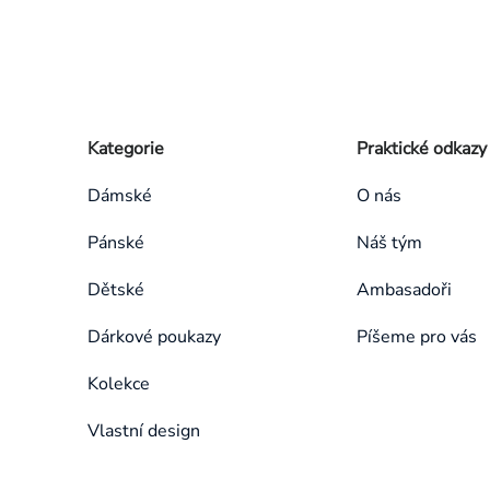
Zápatí
Přeskočit
Kategorie
Praktické odkazy
kategorie
Dámské
O nás
Pánské
Náš tým
Dětské
Ambasadoři
Dárkové poukazy
Píšeme pro vás
Kolekce
Vlastní design
Přeskočit