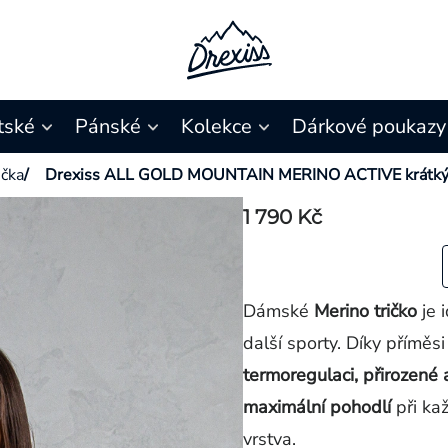
tské
Pánské
Kolekce
Dárkové poukazy
ička
/
Drexiss ALL GOLD MOUNTAIN MERINO ACTIVE krátký
1 790 Kč
Dámské
Me
rino tričko
je 
další sporty.
Díky příměsi
termoregulaci, přirozené a
maximální pohodlí
při kaž
vrstva.