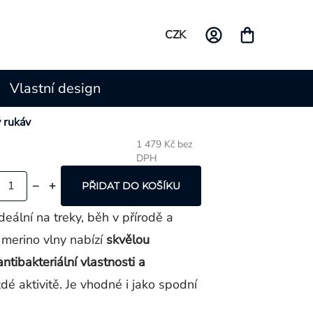
CZK
Vlastní design
 rukáv
1 479 Kč bez
DPH
Měrná
cena:
PŘIDAT DO KOŠÍKU
ideální na treky, běh v přírodě a
 merino vlny nabízí
skvělou
ntibakteriální vlastnosti a
dé aktivitě. Je vhodné i jako spodní