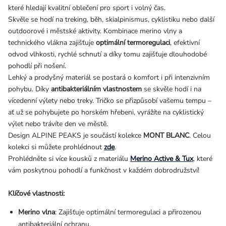
které hledají kvalitní oblečení pro sport i volný čas.
Skvěle se hodí na treking, běh, skialpinismus, cyklistiku nebo další
outdoorové i městské aktivity. Kombinace merino vlny a
technického vlákna zajišťuje
optimální termoregulaci
, efektivní
odvod vlhkosti, rychlé schnutí a díky tomu zajišťuje dlouhodobé
pohodlí při nošení.
Lehký a prodyšný materiál se postará o komfort i při intenzivním
pohybu. Díky
antibakteriálním vlastnostem
se skvěle hodí i na
vícedenní výlety nebo treky.
Tričko se přizpůsobí vašemu tempu –
ať už se pohybujete po horském hřebeni, vyrážíte na cyklistický
výlet nebo trávíte den ve městě.
Design ALPINE PEAKS je součástí kolekce
MONT BLANC
.
Celou
kolekci si můžete prohlédnout
zde
.
Prohlédněte si více kousků z materiálu
Merino Active & Tux
, které
vám poskytnou pohodlí a funkčnost v každém dobrodružství!
Klíčové vlastnosti:
Merino vlna
: Zajišťuje optimální termoregulaci a přirozenou
antibakteriální ochranu.