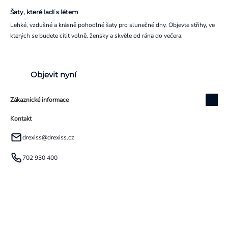
Šaty, které ladí s létem
Lehké, vzdušné a krásně pohodlné šaty pro slunečné dny. Objevte střihy, ve
kterých se budete cítit volně, žensky a skvěle od rána do večera.
Objevit nyní
Zákaznické informace
Kontakt
drexiss
@
drexiss.cz
702 930 400