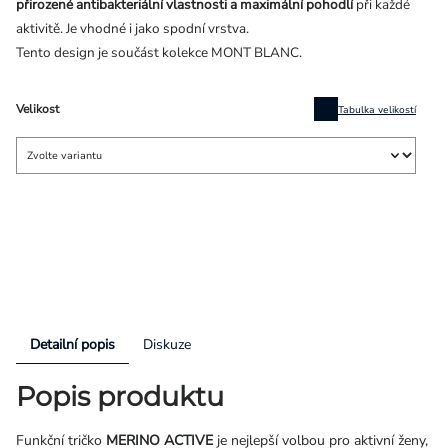
přirozené antibakteriální vlastnosti a maximální pohodlí
při každé
aktivitě. Je vhodné i jako spodní vrstva.
Tento design je součást kolekce MONT BLANC.
Velikost
Tabulka velikostí
Detailní popis
Diskuze
Popis produktu
Funkční tričko
MERINO ACTIVE
je nejlepší volbou pro aktivní ženy,