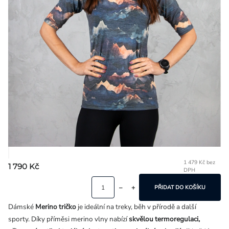
Přihlášení
1 479 Kč bez
1 790 Kč
DPH
Mě
ce
PŘIDAT DO KOŠÍKU
Dámské
Me
rino tričko
je ideální na treky, běh v přírodě a další
sporty.
Díky příměsi merino vlny nabízí
skvělou termoregulaci,