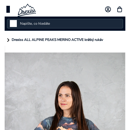
Přejít
na
obsah
Dámské
Drexiss ALL ALPINE PEAKS MERINO ACTIVE krátký rukáv
Dětské
Pánské
Kolekce
Dárkové poukazy
Vlastní design
Měna
(CZK)