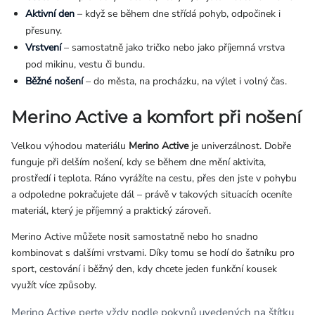
Aktivní den
– když se během dne střídá pohyb, odpočinek i
přesuny.
Vrstvení
– samostatně jako tričko nebo jako příjemná vrstva
pod mikinu, vestu či bundu.
Běžné nošení
– do města, na procházku, na výlet i volný čas.
Merino Active a komfort při nošení
Velkou výhodou materiálu
Merino Active
je univerzálnost. Dobře
funguje při delším nošení, kdy se během dne mění aktivita,
prostředí i teplota. Ráno vyrážíte na cestu, přes den jste v pohybu
a odpoledne pokračujete dál – právě v takových situacích oceníte
materiál, který je příjemný a praktický zároveň.
Merino Active můžete nosit samostatně nebo ho snadno
kombinovat s dalšími vrstvami. Díky tomu se hodí do šatníku pro
sport, cestování i běžný den, kdy chcete jeden funkční kousek
využít více způsoby.
Merino Active perte vždy podle pokynů uvedených na štítku