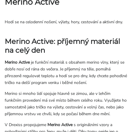
Merino Active
Přihlášení
Hodí se na celodenní nošení, výlety, hory, cestování a aktivní dny.
Merino Active: příjemný materiál
na celý den
Merino Active
je funkční materiál s obsahem merino vlny, který se
dobře nosí od rána do večera. Je příjemný na těle, pomáhá
přirozeně regulovat teplotu a hodí se pro dny, kdy chcete pohodlné
tričko na delší program venku i běžné nošení.
Merino si mnoho lidí spojuje hlavně se zimou, ale v lehčím
funkčním provedení má své místo během celého roku. Využijete ho
samostatně jako tričko na výlety, cestování a volný čas, nebo jako
příjemnou vrstvu ve chvíli, kdy se počasí během dne mění.
V Drexiss propojujeme
Merino Active
s originálními vzory a
pohodlnými střihy pro ženy, muže i děti. Díky tomu nejde jen o