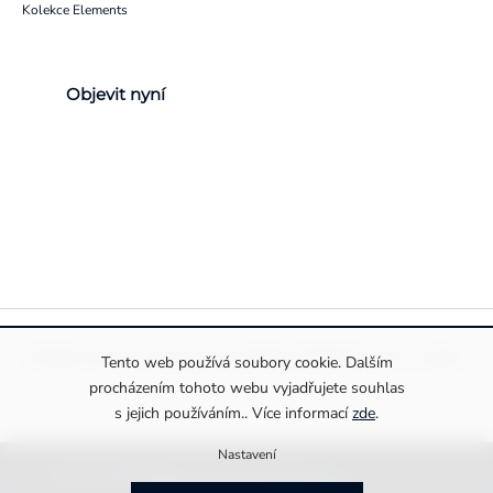
Kolekce Elements
Objevit nyní
Pravidla ochrany a zpracování osobních údajů
Informace o cookies
Tento web používá soubory cookie. Dalším
procházením tohoto webu vyjadřujete souhlas
s jejich používáním.. Více informací
zde
.
Nastavení
Copyright 2026
Drexiss s.r.o.
. Všechna práva vyhrazena.
Upravit nastavení cookies
Vytvořila
MirandaMedia Group s.r.o.