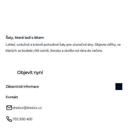
Šaty, které ladí s létem
Lehké, vzdušné a krásně pohodlné šaty pro slunečné dny. Objevte střihy, ve
kterých se budete cítit volně, žensky a skvěle od rána do večera.
Objevit nyní
Zákaznické informace
Kontakt
drexiss
@
drexiss.cz
702 930 400