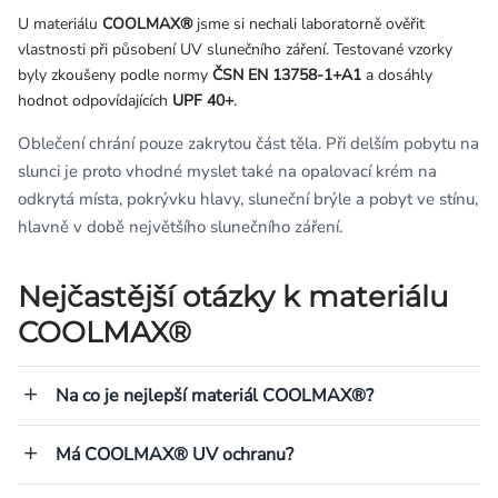
U materiálu
COOLMAX®
jsme si nechali laboratorně ověřit
vlastnosti při působení UV slunečního záření. Testované vzorky
byly zkoušeny podle normy
ČSN EN 13758-1+A1
a dosáhly
hodnot odpovídajících
UPF 40+
.
Oblečení chrání pouze zakrytou část těla. Při delším pobytu na
slunci je proto vhodné myslet také na opalovací krém na
odkrytá místa, pokrývku hlavy, sluneční brýle a pobyt ve stínu,
hlavně v době největšího slunečního záření.
Nejčastější otázky k materiálu
COOLMAX®
Na co je nejlepší materiál COOLMAX®?
Má COOLMAX® UV ochranu?