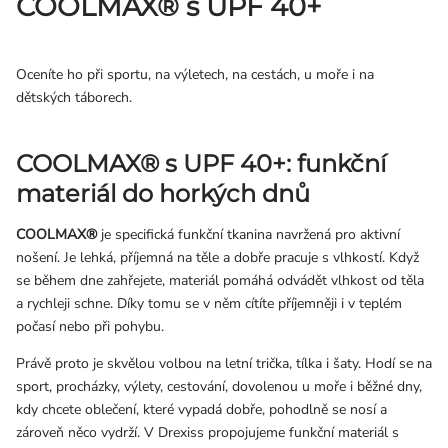
COOLMAX® s UPF 40+
Přihlášení
Oceníte ho při sportu, na výletech, na cestách, u moře i na
dětských táborech.
COOLMAX® s UPF 40+: funkční
materiál do horkých dnů
COOLMAX®
je specifická funkční tkanina navržená pro aktivní
nošení. Je lehká, příjemná na těle a dobře pracuje s vlhkostí. Když
se během dne zahřejete, materiál pomáhá odvádět vlhkost od těla
a rychleji schne. Díky tomu se v něm cítíte příjemněji i v teplém
počasí nebo při pohybu.
Právě proto je skvělou volbou na letní trička, tílka i šaty. Hodí se na
sport, procházky, výlety, cestování, dovolenou u moře i běžné dny,
kdy chcete oblečení, které vypadá dobře, pohodlně se nosí a
zároveň něco vydrží. V Drexiss propojujeme funkční materiál s