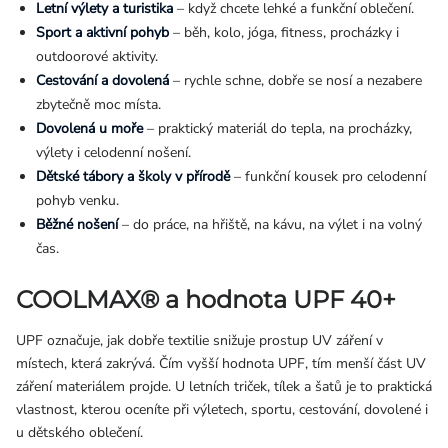
Letní výlety a turistika
– když chcete lehké a funkční oblečení.
Sport a aktivní pohyb
– běh, kolo, jóga, fitness, procházky i
outdoorové aktivity.
Cestování a dovolená
– rychle schne, dobře se nosí a nezabere
zbytečně moc místa.
Dovolená u moře
– praktický materiál do tepla, na procházky,
výlety i celodenní nošení.
Dětské tábory a školy v přírodě
– funkční kousek pro celodenní
pohyb venku.
Běžné nošení
– do práce, na hřiště, na kávu, na výlet i na volný
čas.
COOLMAX® a hodnota UPF 40+
UPF označuje, jak dobře textilie snižuje prostup UV záření v
místech, která zakrývá. Čím vyšší hodnota UPF, tím menší část UV
záření materiálem projde. U letních triček, tílek a šatů je to praktická
vlastnost, kterou oceníte při výletech, sportu, cestování, dovolené i
u dětského oblečení.