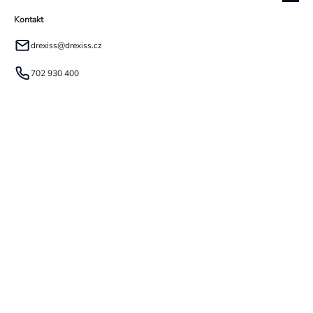
Kontakt
drexiss
@
drexiss.cz
702 930 400