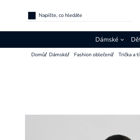
Přejít
na
obsah
Dámské
Dě
Domů
/
Dámské
/
Fashion oblečení
/
Trička a t