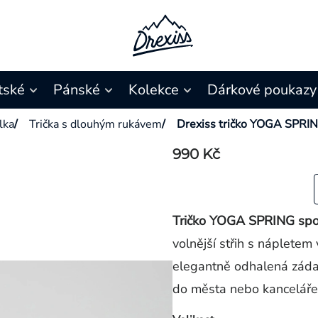
tské
Pánské
Kolekce
Dárkové poukazy
ílka
/
Trička s dlouhým rukávem
/
Drexiss tričko YOGA SPRI
990 Kč
Tričko YOGA SPRING spoju
volnější střih s nápletem
elegantně odhalená zád
do města nebo kanceláře