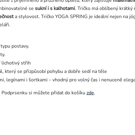
 ušité z příjemného a pružného úpletu, který zajišťuje
maximální
mbinovatelné se
sukní i s kalhotami
. Tričko má oblíbený krátký 
ečnost
a stylovost
. Tričko YOGA SPRING je ideální nejen na jó
láři.
 typu postavy.
ty.
 lichotivý střih
, který se přizpůsobí pohybu a dobře sedí na těle
i, legínami i šortkami – vhodný pro volný čas i nenuceně elega
. Podprsenku si můžete přidat do košíku
zde
.