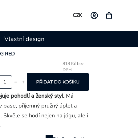
CZK
Vlastní design
NG RED
818 Kč bez
DPH
Měrná
cena:
PŘIDAT DO KOŠÍKU
je pohodlí a ženský styl.
Má
 v pase, příjemný pružný úplet a
a
. Skvěle se hodí nejen na jógu, ale i
.