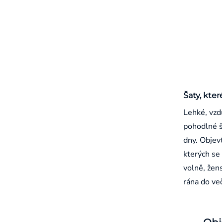
Šaty, kter
Lehké, vzd
pohodlné š
dny. Objevt
kterých se 
volně, žen
rána do ve