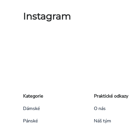
Instagram
Zápatí
Přeskočit
Kategorie
Praktické odkazy
kategorie
Dámské
O nás
Pánské
Náš tým