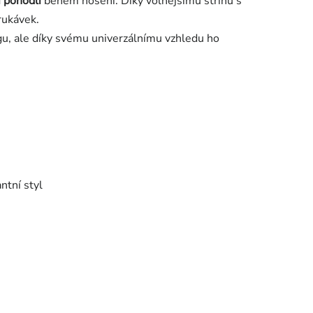
 pohodlí
během nošení. Díky volnějšímu střihu s
rukávek.
gu, ale díky svému univerzálnímu vzhledu ho
ntní styl