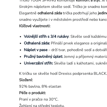
Tričko YOGA SPRING kombinuje
komfort a styl
. Je
širokým nápletem skvěle sedí. Tričko je snadno ko
Elegantně
odhalená záda
trička podtrhují jeho
jedin
snadno využijete i v městském prostředí nebo kance
Klíčové vlastnosti:
Volnější střih s 3/4 rukávy
: Skvěle sedí každému
Odhalená záda:
Přináší prvek elegance a originali
Náplet v pase
– drží tvar, pohodlně sedí a dotváří
Pružný bavlněný úplet:
Jemný a příjemný materiál
Univerzální střih:
Skvěle ladí s kalhotami, sukněm
K tričku se skvěle hodí Drexiss podprsenka BLACK
Složení:
92% bavlna, 8% elastan
Péče o produkt:
Praní v pračce na 30°C.
Žehlení na střední teplotu.