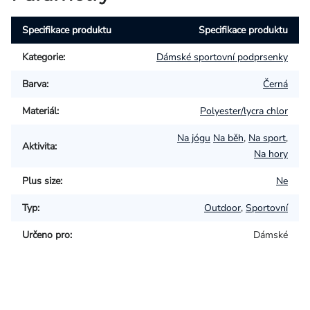
Specifikace produktu
Specifikace produktu
Kategorie
:
Dámské sportovní podprsenky
Barva
:
Černá
Materiál
:
Polyester/lycra chlor
Na jógu
Na běh
,
Na sport
,
Aktivita
:
Na hory
Plus size
:
Ne
Typ
:
Outdoor
,
Sportovní
Určeno pro
:
Dámské