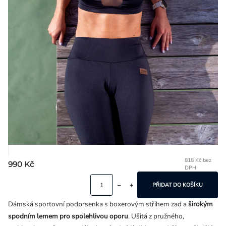
Přihlášení
818 Kč bez
990 Kč
DPH
Mě
ce
PŘIDAT DO KOŠÍKU
Dámská sportovní podprsenka s boxerovým střihem zad a
širokým
spodním lemem pro spolehlivou oporu
. Ušitá z pružného,