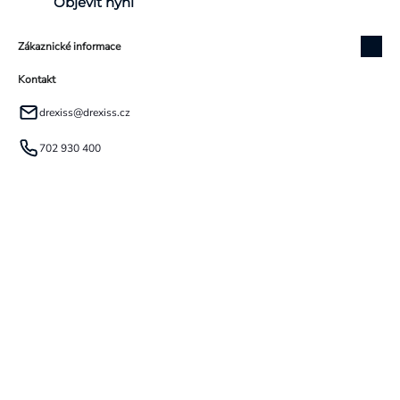
Objevit nyní
Zákaznické informace
Kontakt
drexiss
@
drexiss.cz
702 930 400