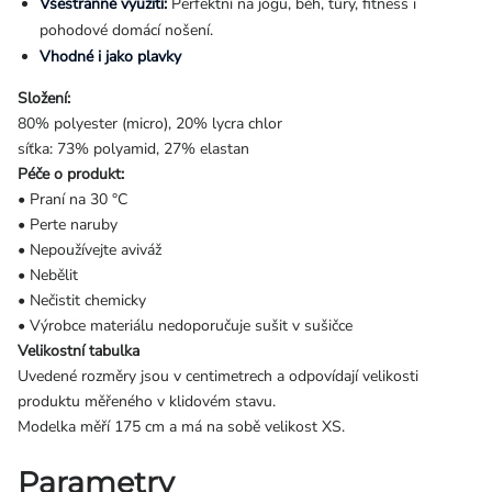
Všestranné využití:
Perfektní na jógu, běh, túry, fitness i
pohodové domácí nošení.
Vhodné i jako plavky
Složení:
80% polyester (micro), 20% lycra chlor
síťka: 73% polyamid, 27% elastan
Péče o produkt:
• Praní na 30 °C
• Perte naruby
• Nepoužívejte aviváž
• Nebělit
• Nečistit chemicky
• Výrobce materiálu nedoporučuje sušit v sušičce
Velikostní tabulka
Uvedené rozměry jsou v centimetrech a odpovídají velikosti
produktu měřeného v klidovém stavu.
Modelka měří 175 cm a má na sobě velikost XS.
Parametry