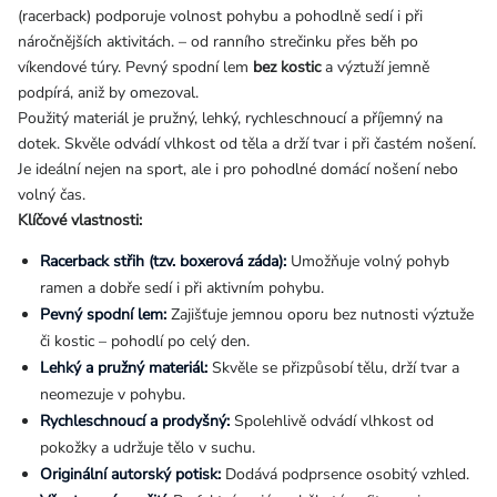
(racerback) podporuje volnost pohybu a pohodlně sedí i při
náročnějších aktivitách. – od ranního strečinku přes běh po
víkendové túry. Pevný spodní lem
bez kostic
a výztuží jemně
podpírá, aniž by omezoval.
Použitý materiál je pružný, lehký, rychleschnoucí a příjemný na
dotek. Skvěle odvádí vlhkost od těla a drží tvar i při častém nošení.
Je ideální nejen na sport, ale i pro pohodlné domácí nošení nebo
volný čas.
Klíčové vlastnosti:
Racerback střih (tzv. boxerová záda):
Umožňuje volný pohyb
ramen a dobře sedí i při aktivním pohybu.
Pevný spodní lem:
Zajišťuje jemnou oporu bez nutnosti výztuže
či kostic – pohodlí po celý den.
Lehký a pružný materiál:
Skvěle se přizpůsobí tělu, drží tvar a
neomezuje v pohybu.
Rychleschnoucí a prodyšný:
Spolehlivě odvádí vlhkost od
pokožky a udržuje tělo v suchu.
Originální autorský potisk:
Dodává podprsence osobitý vzhled.