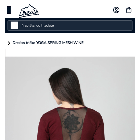
Přejít
na
obsah
Dámské
Drexiss tričko YOGA SPRING MESH WINE
Dětské
Pánské
Kolekce
Dárkové poukazy
Vlastní design
Měna
(CZK)