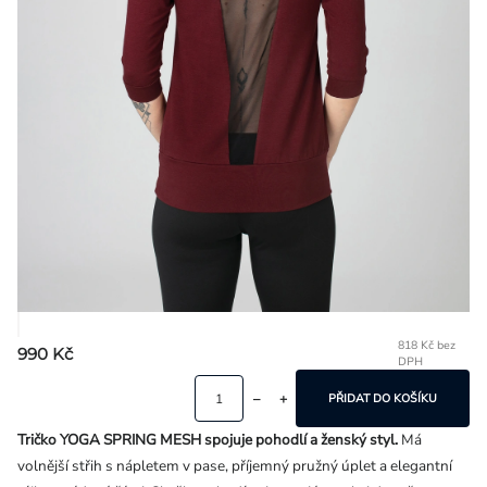
Přihlášení
818 Kč bez
990 Kč
DPH
Mě
ce
PŘIDAT DO KOŠÍKU
Tričko YOGA SPRING MESH spojuje pohodlí a ženský styl.
Má
volnější střih s nápletem v pase, příjemný pružný úplet a elegantní