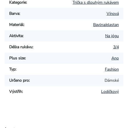
Kategorie
:
Trička s dlouhým rukávem
Barva
:
Vínová
Materiál
:
Bavlna/elastan
Aktivita
:
Na jógu
Délka rukávu
:
3/4
Plus size
:
Ano
Typ
:
Fashion
Určeno pro
:
Dámské
Výstřih
:
Lodičkový