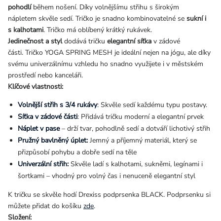
pohodlí
během nošení. Díky volnějšímu střihu s širokým
nápletem skvěle sedí. Tričko je snadno kombinovatelné se
sukní i
s kalhotami
. Tričko má oblíbený krátký rukávek.
Jedinečnost a styl
dodává tričku
elegantní síťka
v zádové
části
. Tričko YOGA SPRING MESH je ideální nejen na jógu, ale díky
svému univerzálnímu vzhledu ho snadno využijete i v městském
prostředí nebo kanceláři.
Klíčové vlastnosti:
Volnější střih s 3/4 rukávy
: Skvěle sedí každému typu postavy.
Síťka v zádové části
: Přidává tričku moderní a elegantní prvek
Náplet v pase
– drží tvar, pohodlně sedí a dotváří lichotivý střih
Pružný bavlněný úplet:
Jemný a příjemný materiál, který se
přizpůsobí pohybu a dobře sedí na těle
Univerzální střih:
Skvěle ladí s kalhotami, sukněmi, legínami i
šortkami – vhodný pro volný čas i nenuceně elegantní styl
K tričku se skvěle hodí Drexiss podprsenka BLACK. Podprsenku si
můžete přidat do košíku
zde
.
Složení: