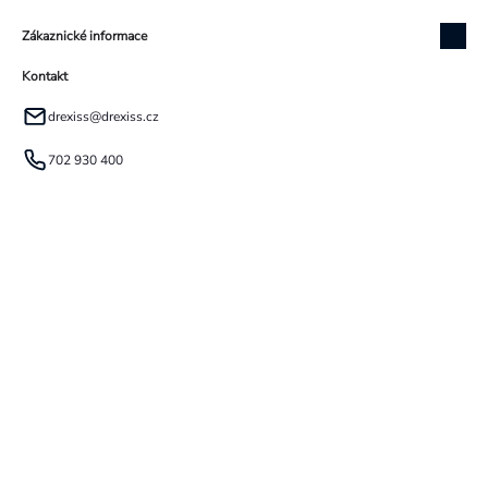
Zákaznické informace
Kontakt
drexiss
@
drexiss.cz
702 930 400