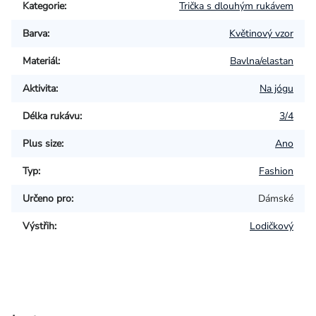
Kategorie
:
Trička s dlouhým rukávem
Barva
:
Květinový vzor
Materiál
:
Bavlna/elastan
Aktivita
:
Na jógu
Délka rukávu
:
3/4
Plus size
:
Ano
Typ
:
Fashion
Určeno pro
:
Dámské
Výstřih
:
Lodičkový