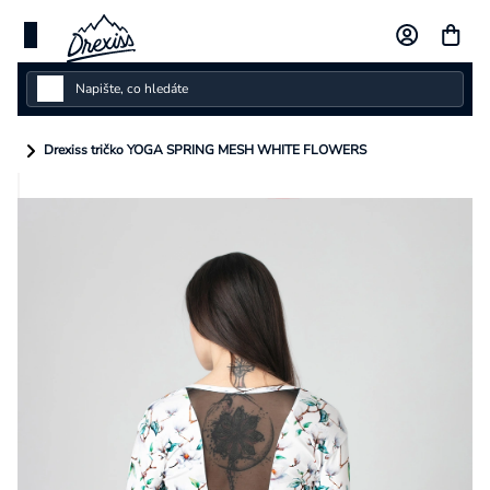
Přejít
na
obsah
Dámské
Drexiss tričko YOGA SPRING MESH WHITE FLOWERS
Dětské
Pánské
Kolekce
Dárkové poukazy
Vlastní design
Měna
(CZK)