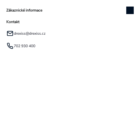
Zákaznické informace
Kontakt
drexiss
@
drexiss.cz
702 930 400