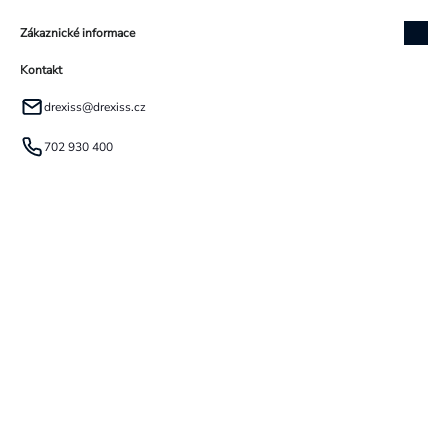
Zákaznické informace
Kontakt
drexiss
@
drexiss.cz
702 930 400