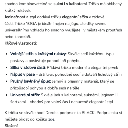
snadno kombinovatelné se
sukní i s kalhotami
. Tričko má oblíbený
krátký rukávek.
Jedinečnost a styl
dodává tričku
elegantní síťka
v zádové
části
. Tričko YOGA je ideální nejen na jógu, ale díky svému
univerzálnímu vzhledu ho snadno využijete i v městském prostředí
nebo kanceláři.
Klíčové vlastnosti:
Volnější střih s krátkými rukávy
: Skvěle sedí každému typu
postavy a poskytuje pohodlí při pohybu.
Síťka v zádové části
: Přidává tričku moderní a elegantní prvek
Náplet v pase
– drží tvar, pohodlně sedí a dotváří lichotivý střih
Pružný bavlněný úplet:
Jemný a příjemný materiál, který se
přizpůsobí pohybu a dobře sedí na těle
Univerzální střih:
Skvěle ladí s kalhotami, sukněmi, legínami i
šortkami – vhodný pro volný čas i nenuceně elegantní styl
K tričku se skvěle hodí Drexiss podprsenka BLACK. Podprsenku si
můžete přidat do košíku
zde
.
Složení: