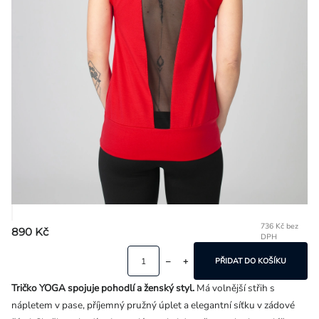
Přihlášení
736 Kč bez
890 Kč
DPH
Mě
ce
PŘIDAT DO KOŠÍKU
Tričko YOGA spojuje pohodlí a ženský styl.
Má volnější střih s
nápletem v pase, příjemný pružný úplet a elegantní síťku v zádové