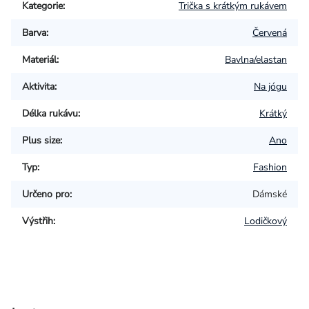
Kategorie
:
Trička s krátkým rukávem
Barva
:
Červená
Materiál
:
Bavlna/elastan
Aktivita
:
Na jógu
Délka rukávu
:
Krátký
Plus size
:
Ano
Typ
:
Fashion
Určeno pro
:
Dámské
Výstřih
:
Lodičkový