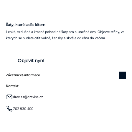
Šaty, které ladí s létem
Lehké, vzdušné a krásně pohodlné šaty pro slunečné dny. Objevte střihy, ve
kterých se budete cítit volně, žensky a skvěle od rána do večera.
Objevit nyní
Zákaznické informace
Kontakt
drexiss
@
drexiss.cz
702 930 400