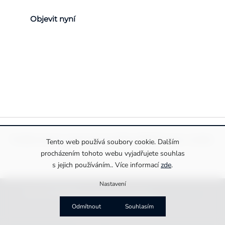
Objevit nyní
Pravidla ochrany a zpracování osobních údajů
Informace o cookies
Tento web používá soubory cookie. Dalším
procházením tohoto webu vyjadřujete souhlas
s jejich používáním.. Více informací
zde
.
Nastavení
Copyright 2026
Drexiss s.r.o.
. Všechna práva vyhrazena.
Upravit nastavení cookies
Vytvořila
MirandaMedia Group s.r.o.
Odmítnout
Souhlasím
na platformě
Shoptet Premium