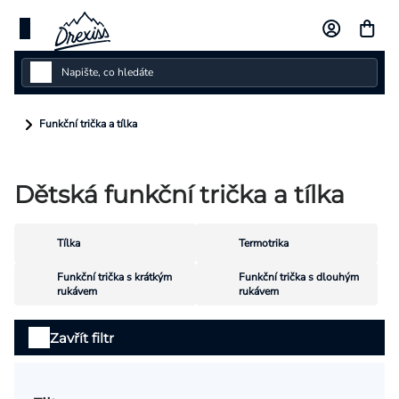
Přejít
na
obsah
Dámské
Funkční trička a tílka
Dětské
Dětská funkční trička a tílka
Pánské
Kolekce
Tílka
Termotrika
Dárkové poukazy
Funkční trička s krátkým
Funkční trička s dlouhým
rukávem
rukávem
Vlastní design
Výpis
Zavřít filtr
produktů
Měna
(CZK)