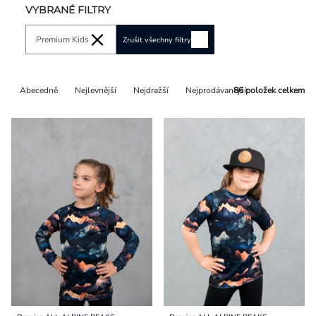
VYBRANÉ FILTRY
Premium Kids
Zrušit všechny filtry
Řazení
Abecedně
Nejlevnější
Nejdražší
Nejprodávanější
86
položek celkem
produktů