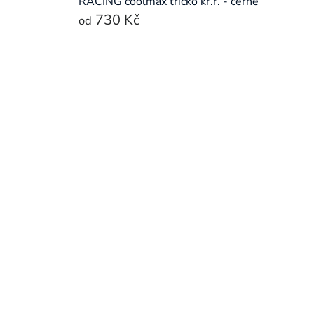
RACING coolmax tričko kr.r. - černé
730 Kč
od