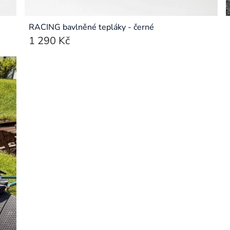
RACING bavlněné tepláky - černé
1 290 Kč