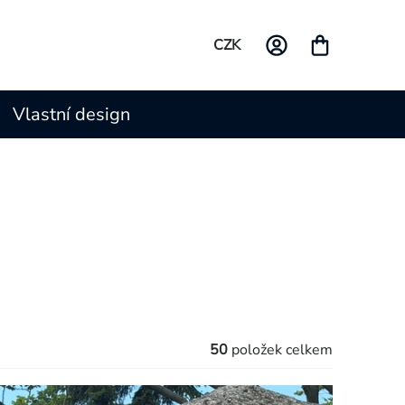
CZK
Vlastní design
50
položek celkem