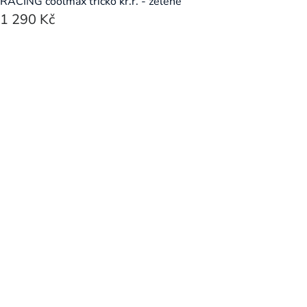
RACING coolmax tričko kr.r. - zelené
1 290 Kč