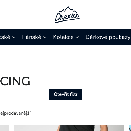
tské
Pánské
Kolekce
Dárkové poukazy
CING
Otevřít filtr
ejprodávanější