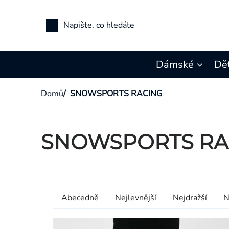
Přejít
na
obsah
Dámské
Dě
Domů
/
SNOWSPORTS RACING
SNOWSPORTS RA
Výpis
produktů
Řazení
Abecedně
Nejlevnější
Nejdražší
N
produktů