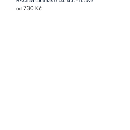
RACING coolmax tričko kr.r. - růžové
730 Kč
od