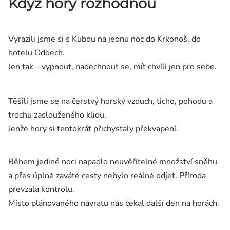
Když hory rozhodnou
Přihlášení
Vyrazili jsme si s Kubou na jednu noc do Krkonoš, do
hotelu Oddech.
Jen tak – vypnout, nadechnout se, mít chvíli jen pro sebe.
Těšili jsme se na čerstvý horský vzduch, ticho, pohodu a
trochu zaslouženého klidu.
Jenže hory si tentokrát přichystaly překvapení.
Během jediné noci napadlo neuvěřitelné množství sněhu
a přes úplně zaváté cesty nebylo reálné odjet. Příroda
převzala kontrolu.
Místo plánovaného návratu nás čekal další den na horách.