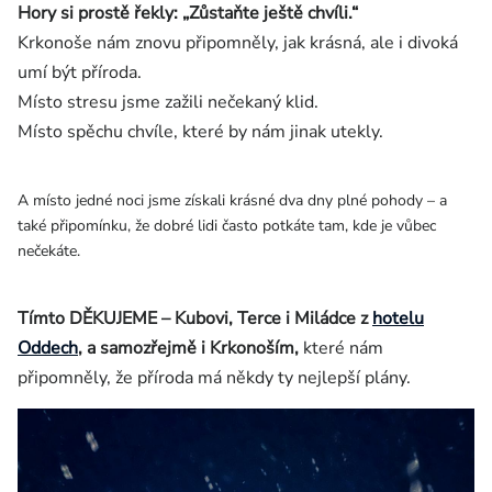
Hory si prostě řekly: „Zůstaňte ještě chvíli.“
Krkonoše nám znovu připomněly, jak krásná, ale i divoká
umí být příroda.
Místo stresu jsme zažili nečekaný klid.
Místo spěchu chvíle, které by nám jinak utekly.
A místo jedné noci jsme získali krásné dva dny plné pohody – a
také připomínku, že dobré lidi často potkáte tam, kde je vůbec
nečekáte.
Tímto DĚKUJEME – Kubovi, Terce i Miládce z
hotelu
Oddech
, a samozřejmě i Krkonoším,
které nám
připomněly, že příroda má někdy ty nejlepší plány.