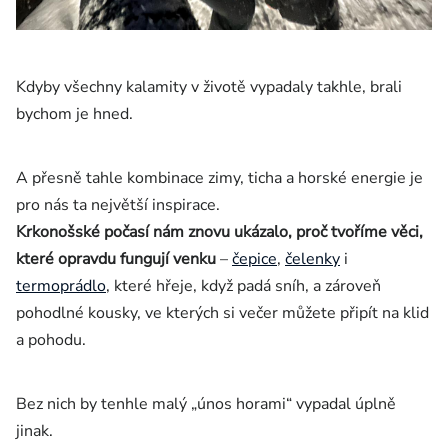
Kdyby všechny kalamity v životě vypadaly takhle, brali
bychom je hned.
A přesně tahle kombinace zimy, ticha a horské energie je
pro nás ta největší inspirace.
Krkonošské počasí nám znovu ukázalo, proč tvoříme věci,
které opravdu fungují venku
–
čepice
,
čelenky
i
termoprádlo
, které hřeje, když padá sníh, a zároveň
pohodlné kousky, ve kterých si večer můžete připít na klid
a pohodu.
Bez nich by tenhle malý „únos horami“ vypadal úplně
jinak.