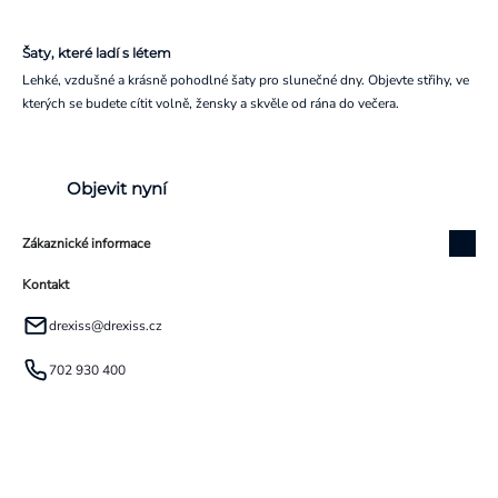
Šaty, které ladí s létem
Lehké, vzdušné a krásně pohodlné šaty pro slunečné dny. Objevte střihy, ve
kterých se budete cítit volně, žensky a skvěle od rána do večera.
Objevit nyní
Zákaznické informace
Kontakt
drexiss
@
drexiss.cz
702 930 400