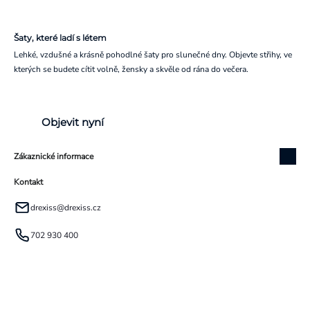
Šaty, které ladí s létem
Lehké, vzdušné a krásně pohodlné šaty pro slunečné dny. Objevte střihy, ve
kterých se budete cítit volně, žensky a skvěle od rána do večera.
Objevit nyní
Zákaznické informace
Kontakt
drexiss
@
drexiss.cz
702 930 400