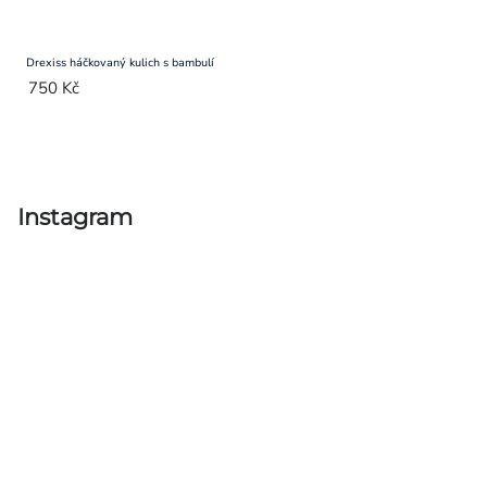
Drexiss háčkovaný kulich s bambulí
750 Kč
Ovládací
prvky
výpisu
Instagram