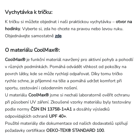
Vychytávka k tričku:
K tričku si můžete objednat i naši praktickou vychytávku –
otvor na
hodinky
. Vyberte si, zda ho chcete na pravou nebo levou ruku.
Objednávejte samostatně
zde
.
O materiálu CoolMax®:
CoolMax®
je funkční materiál navržený pro aktivní pohyb a pohodlí
v různých podmínkách. Pomáhá odvádět vlhkost od pokožky na
povrch látky, kde se může rychleji odpařovat. Díky tomu tričko
rychle schne, je příjemné na těle a pomáhá udržet komfort při
sportu, cestování i celodenním nošení.
U materiálu
CoolMax®
jsme si nechali laboratorně ověřit ochranu
při působení UV záření. Zkoušené vzorky materiálu byly testovány
podle normy
ČSN EN 13758-1+A1
a dosáhly výsledků
odpovídajících ochraně
UPF 40+
.
Použité materiály dle dokumentace od našich dodavatelů splňují
požadavky certifikace
OEKO-TEX® STANDARD 100
.