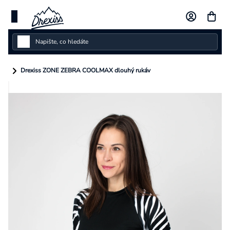
Přejít
na
obsah
Dámské
Drexiss ZONE ZEBRA COOLMAX dlouhý rukáv
Dětské
Pánské
Kolekce
Dárkové poukazy
Vlastní design
Měna
(CZK)