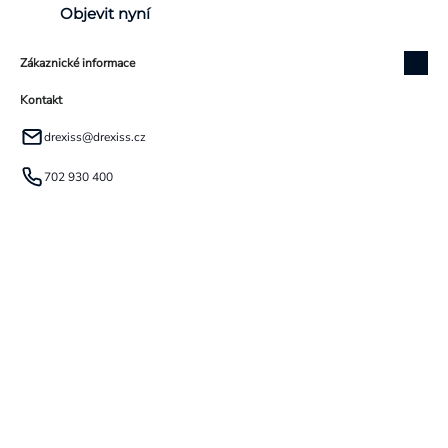
Objevit nyní
Zákaznické informace
Kontakt
drexiss
@
drexiss.cz
702 930 400