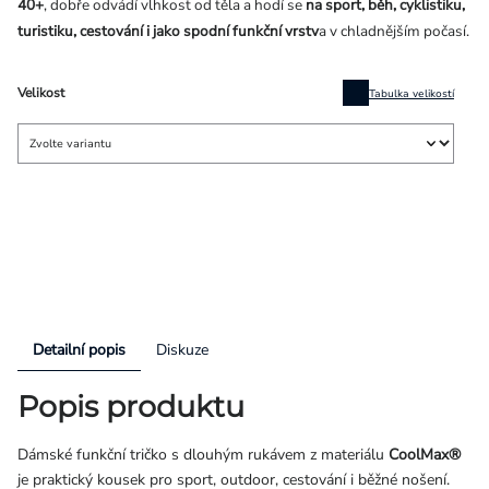
40+
, dobře odvádí vlhkost od těla a hodí se
na sport, běh, cyklistiku,
turistiku, cestování i jako spodní funkční vrstv
a v chladnějším počasí.
Velikost
Tabulka velikostí
Detailní popis
Diskuze
Popis produktu
Dámské funkční tričko s dlouhým rukávem z materiálu
CoolMax®
je praktický kousek pro sport, outdoor, cestování i běžné nošení.