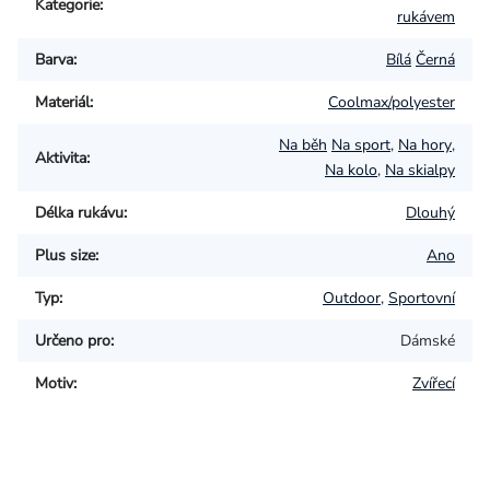
Kategorie
:
rukávem
Barva
:
Bílá
Černá
Materiál
:
Coolmax/polyester
Na běh
Na sport
,
Na hory
,
Aktivita
:
Na kolo
,
Na skialpy
Délka rukávu
:
Dlouhý
Plus size
:
Ano
Typ
:
Outdoor
,
Sportovní
Určeno pro
:
Dámské
Motiv
:
Zvířecí