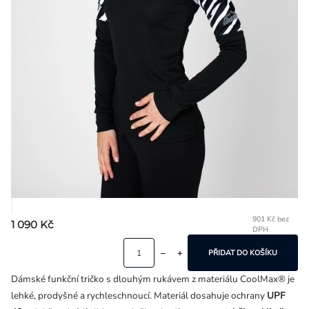
Přihlášení
901 Kč bez
1 090 Kč
DPH
Mě
ce
PŘIDAT DO KOŠÍKU
Dámské funkční tričko s dlouhým rukávem z materiálu CoolMax® je
lehké, prodyšné a rychleschnoucí. Materiál dosahuje ochrany
UPF