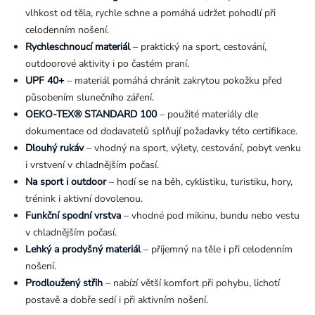
vlhkost od těla, rychle schne a pomáhá udržet pohodlí při
celodenním nošení.
Rychleschnoucí materiál
– praktický na sport, cestování,
outdoorové aktivity i po častém praní.
UPF 40+
– materiál pomáhá chránit zakrytou pokožku před
působením slunečního záření.
OEKO-TEX® STANDARD 100
– použité materiály dle
dokumentace od dodavatelů splňují požadavky této certifikace.
Dlouhý rukáv
– vhodný na sport, výlety, cestování, pobyt venku
i vrstvení v chladnějším počasí.
Na sport i outdoor
– hodí se na běh, cyklistiku, turistiku, hory,
trénink i aktivní dovolenou.
Funkční spodní vrstva
– vhodné pod mikinu, bundu nebo vestu
v chladnějším počasí.
Lehký a prodyšný materiál
– příjemný na těle i při celodenním
nošení.
Prodloužený střih
– nabízí větší komfort při pohybu, lichotí
postavě a dobře sedí i při aktivním nošení.