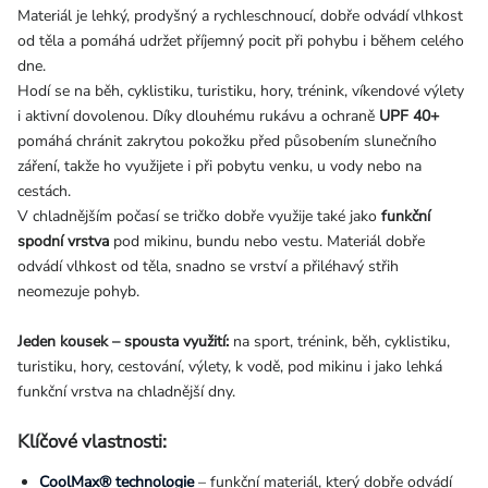
Materiál je lehký, prodyšný a rychleschnoucí, dobře odvádí vlhkost
od těla a pomáhá udržet příjemný pocit při pohybu i během celého
dne.
Hodí se na běh, cyklistiku, turistiku, hory, trénink, víkendové výlety
i aktivní dovolenou. Díky dlouhému rukávu a ochraně
UPF 40+
pomáhá chránit zakrytou pokožku před působením slunečního
záření, takže ho využijete i při pobytu venku, u vody nebo na
cestách.
V chladnějším počasí se tričko dobře využije také jako
funkční
spodní vrstva
pod mikinu, bundu nebo vestu. Materiál dobře
odvádí vlhkost od těla, snadno se vrství a přiléhavý střih
neomezuje pohyb.
Jeden kousek – spousta využití:
na sport, trénink, běh, cyklistiku,
turistiku, hory, cestování, výlety, k vodě, pod mikinu i jako lehká
funkční vrstva na chladnější dny.
Klíčové vlastnosti:
CoolMax® technologie
– funkční materiál, který dobře odvádí