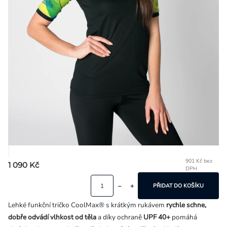
Přihlášení
901 Kč bez
1 090 Kč
DPH
Mě
ce
PŘIDAT DO KOŠÍKU
Lehké funkční tričko CoolMax® s krátkým rukávem
rychle schne,
dobře odvádí vlhkost od těla
a díky ochraně
UPF 40+
pomáhá