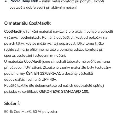
Prodloužený střih
– nabízí větší komfort při pohybu, lichotí
postavě a dobře sedí i při aktivním nošení.
O materiálu CoolMax®:
CoolMax®
je funkční materiál navržený pro aktivní pohyb a pohodlí
v různých podmínkách. Pomáhá odvádět vlhkost od pokožky na
povrch látky, kde se může rychleji odpařovat. Díky tomu tričko
rychle schne, je příjemné na těle a pomáhá udržet komfort při
sportu, cestování i celodenním nošení.
U materiálu
CoolMax®
jsme si nechali laboratorně ověřit ochranu
při působení UV záření. Zkoušené vzorky materiálu byly testovány
podle normy
ČSN EN 13758-1+A1
a dosáhly výsledků
odpovídajících ochraně
UPF 40+
.
Použité textilie dle dokumentace od našich dodavatelů splňují
požadavky certifikace
OEKO-TEX® STANDARD 100
.
Složení:
50 % CoolMax®, 50 % polyester