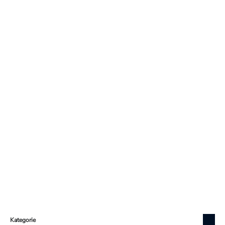
Zápatí
Kategorie