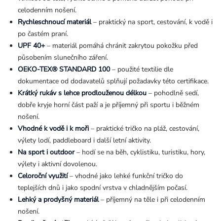
celodenním nošení.
Rychleschnoucí materiál
– praktický na sport, cestování, k vodě i
po častém praní.
UPF 40+
– materiál pomáhá chránit zakrytou pokožku před
působením slunečního záření.
OEKO-TEX® STANDARD 100
– použité textilie dle
dokumentace od dodavatelů splňují požadavky této certifikace.
Krátký rukáv s lehce prodlouženou délkou
– pohodlně sedí,
dobře kryje horní část paží a je příjemný při sportu i běžném
nošení.
Vhodné k vodě i k moři
– praktické tričko na pláž, cestování,
výlety lodí, paddleboard i další letní aktivity.
Na sport i outdoor
– hodí se na běh, cyklistiku, turistiku, hory,
výlety i aktivní dovolenou.
Celoroční využití
– vhodné jako lehké funkční tričko do
teplejších dnů i jako spodní vrstva v chladnějším počasí.
Lehký a prodyšný materiál
– příjemný na těle i při celodenním
nošení.