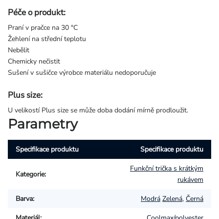
Péče o produkt:
Praní v pračce na 30 °C
Žehlení na střední teplotu
Nebělit
Chemicky nečistit
Sušení v sušičce výrobce materiálu nedoporučuje
Plus size:
U velikostí Plus size se může doba dodání mírně prodloužit.
Parametry
Specifikace produktu
Specifikace produktu
Funkční trička s krátkým
Kategorie
:
rukávem
Barva
:
Modrá
Zelená
,
Černá
Materiál
:
Coolmax/polyester