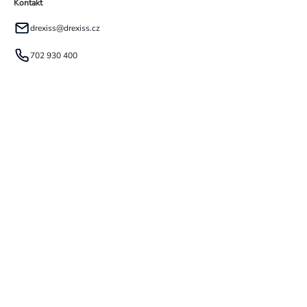
Kontakt
drexiss
@
drexiss.cz
702 930 400