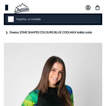
Přejít
na
obsah
Dámské
Drexiss ZONE SHAPES COLOURS BLUE COOLMAX krátký rukáv
Dětské
Pánské
Kolekce
Dárkové poukazy
Vlastní design
Měna
(CZK)