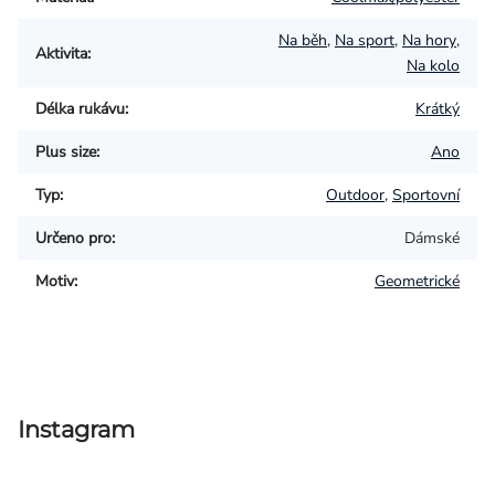
Na běh
,
Na sport
,
Na hory
,
Aktivita
:
Na kolo
Délka rukávu
:
Krátký
Plus size
:
Ano
Typ
:
Outdoor
,
Sportovní
Určeno pro
:
Dámské
Motiv
:
Geometrické
Instagram