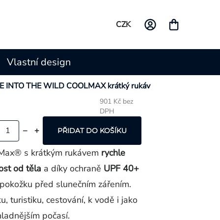
CZK
Vlastní design
NE INTO THE WILD COOLMAX krátký rukáv
901 Kč bez
DPH
Měrná
cena:
PŘIDAT DO KOŠÍKU
olMax® s krátkým rukávem
rychle
ost od těla
a díky ochraně
UPF 40+
 pokožku před slunečním zářením.
u, turistiku, cestování, k vodě i jako
hladnějším počasí.