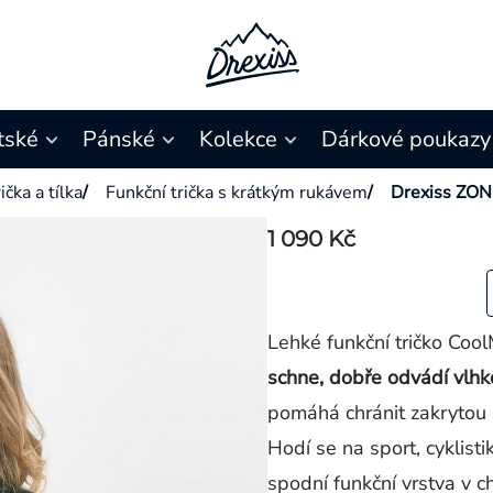
tské
Pánské
Kolekce
Dárkové poukazy
ička a tílka
/
Funkční trička s krátkým rukávem
/
Drexiss ZO
1 090 Kč
Lehké funkční tričko Co
schne, dobře odvádí vlhk
pomáhá chránit zakrytou
Hodí se na sport, cyklistik
spodní funkční vrstva v c