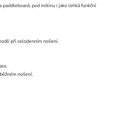
 na paddleboard, pod mikinu i jako lehká funkční
hodlí při celodenním nošení.
ace.
i běžném nošení.