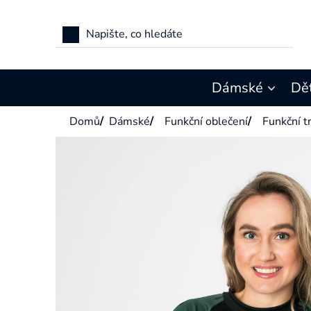
Přejít
na
obsah
Dámské
Dě
Domů
/
Dámské
/
Funkční oblečení
/
Funkční tr