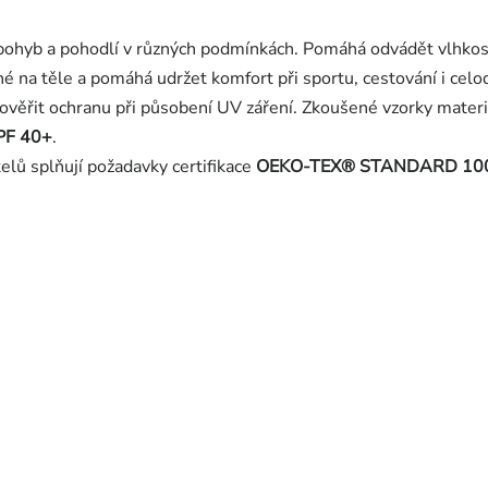
í pohyb a pohodlí v různých podmínkách. Pomáhá odvádět vlhkost
né na těle a pomáhá udržet komfort při sportu, cestování i cel
 ověřit ochranu při působení UV záření. Zkoušené vzorky mate
PF 40+
.
elů splňují požadavky certifikace
OEKO-TEX® STANDARD 10