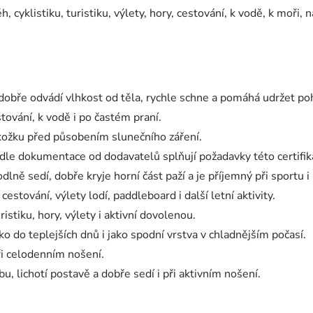
h, cyklistiku, turistiku, výlety, hory, cestování, k vodě, k moři,
 dobře odvádí vlhkost od těla, rychle schne a pomáhá udržet po
stování, k vodě i po častém praní.
kožku před působením slunečního záření.
e dle dokumentace od dodavatelů splňují požadavky této certifik
dlně sedí, dobře kryje horní část paží a je příjemný při sportu 
 cestování, výlety lodí, paddleboard i další letní aktivity.
ristiku, hory, výlety i aktivní dovolenou.
ko do teplejších dnů i jako spodní vrstva v chladnějším počasí.
ři celodenním nošení.
bu, lichotí postavě a dobře sedí i při aktivním nošení.