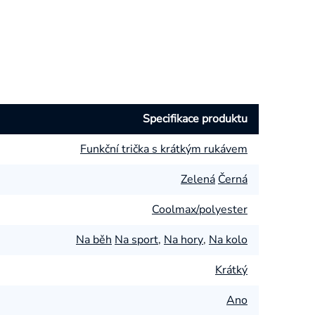
Specifikace produktu
Funkční trička s krátkým rukávem
Zelená
Černá
Coolmax/polyester
Na běh
Na sport
,
Na hory
,
Na kolo
Krátký
Ano