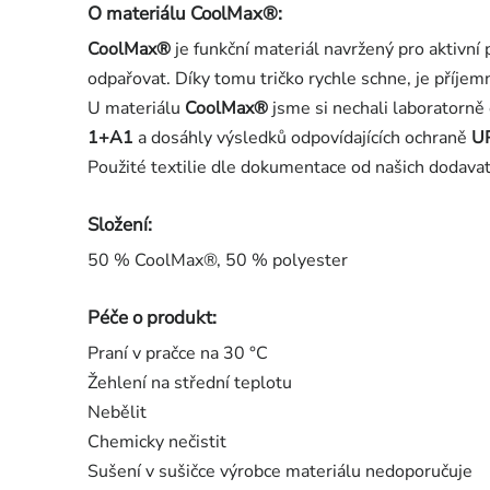
O materiálu CoolMax®:
CoolMax®
je funkční materiál navržený pro aktivn
odpařovat. Díky tomu tričko rychle schne, je příjem
U materiálu
CoolMax®
jsme si nechali laboratorně
1+A1
a dosáhly výsledků odpovídajících ochraně
U
Použité textilie dle dokumentace od našich dodavat
Složení:
50 % CoolMax®, 50 % polyester
Péče o produkt:
Praní v pračce na 30 °C
Žehlení na střední teplotu
Nebělit
Chemicky nečistit
Sušení v sušičce výrobce materiálu nedoporučuje