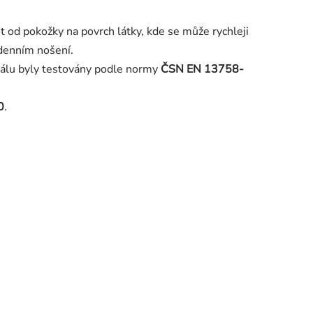
 od pokožky na povrch látky, kde se může rychleji
odenním nošení.
riálu byly testovány podle normy
ČSN EN 13758-
0
.