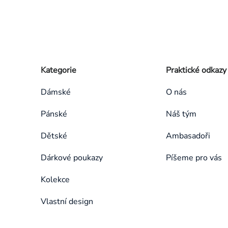
Zápatí
Přeskočit
Kategorie
Praktické odkazy
kategorie
Dámské
O nás
Pánské
Náš tým
Dětské
Ambasadoři
Dárkové poukazy
Píšeme pro vás
Kolekce
Vlastní design
Přeskočit