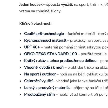
Jeden kousek – spousta využití:
na sport, trénink, bě
vrstva na chladnější dny.
Klíčové vlastnosti:
CoolMax® technologie
– funkční materiál, který
Rychleschnoucí materiál
– praktický na sport, ce
UPF 40+
– materiál pomáhá chránit zakrytou po
OEKO-TEX® STANDARD 100
– použité textili
Krátký rukáv s lehce prodlouženou délkou
– poho
Vhodné k vodě i k moři
– praktické tričko na pláž,
Na sport i outdoor
– hodí se na běh, cyklistiku, tu
Celoroční využití
– vhodné jako lehké funkční trič
Lehký a prodyšný materiál
– příjemný na těle i p
Prodloužený střih
– nabízí větší komfort při pohy