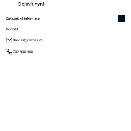
Objevit nyní
Zákaznické informace
Kontakt
drexiss
@
drexiss.cz
702 930 400