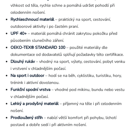
vlhkost od těla, rychle schne a pomáhá udržet pohodlí při
celodenním nošení.
Rychleschnoucí materiál
– praktický na sport, cestování,
outdoorové aktivity i po častém praní.
UPF 40+
– materiál pomáhá chránit zakrytou pokožku před
působením slunečního záření.
OEKO-TEX® STANDARD 100
– použité materiály dle
dokumentace od dodavatelů splňují požadavky této certifikace.
Dlouhý rukáv
– vhodný na sport, výlety, cestování, pobyt venku
i vrstvení v chladnějším počasí.
Na sport i outdoor
– hodí se na běh, cyklistiku, turistiku, hory,
trénink i aktivní dovolenou.
Funkční spodní vrstva
– vhodné pod mikinu, bundu nebo vestu
v chladnějším počasí.
Lehký a prodyšný materiál
– příjemný na těle i při celodenním
nošení.
Prodloužený střih
– nabízí větší komfort při pohybu, lichotí
postavě a dobře sedí i při aktivním nošení.