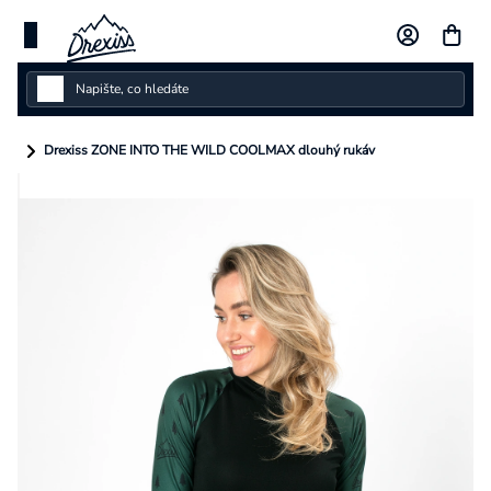
Přejít
na
obsah
Dámské
Drexiss ZONE INTO THE WILD COOLMAX dlouhý rukáv
Dětské
Pánské
Kolekce
Dárkové poukazy
Vlastní design
Měna
(CZK)