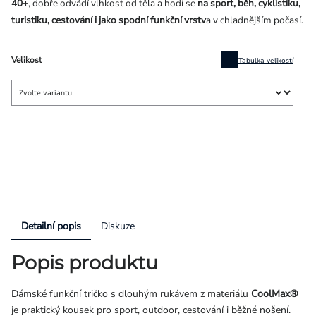
40+
, dobře odvádí vlhkost od těla a hodí se
na sport, běh, cyklistiku,
turistiku, cestování i jako spodní funkční vrstv
a v chladnějším počasí.
Velikost
Tabulka velikostí
Detailní popis
Diskuze
Popis produktu
Dámské funkční tričko s dlouhým rukávem z materiálu
CoolMax®
je praktický kousek pro sport, outdoor, cestování i běžné nošení.