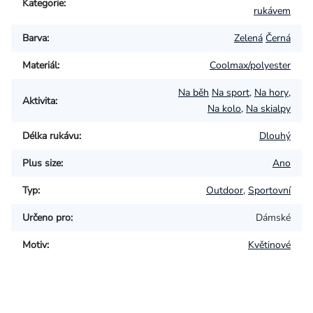
Kategorie
:
rukávem
Barva
:
Zelená
Černá
Materiál
:
Coolmax/polyester
Na běh
Na sport
,
Na hory
,
Aktivita
:
Na kolo
,
Na skialpy
Délka rukávu
:
Dlouhý
Plus size
:
Ano
Typ
:
Outdoor
,
Sportovní
Určeno pro
:
Dámské
Motiv
:
Květinové