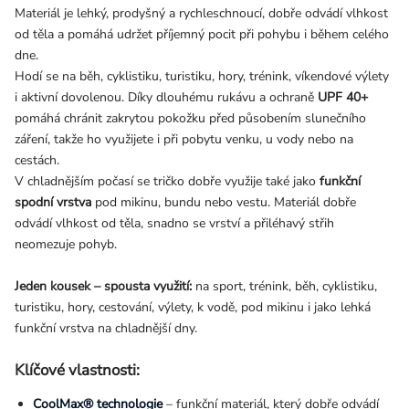
Materiál je lehký, prodyšný a rychleschnoucí, dobře odvádí vlhkost
od těla a pomáhá udržet příjemný pocit při pohybu i během celého
dne.
Hodí se na běh, cyklistiku, turistiku, hory, trénink, víkendové výlety
i aktivní dovolenou. Díky dlouhému rukávu a ochraně
UPF 40+
pomáhá chránit zakrytou pokožku před působením slunečního
záření, takže ho využijete i při pobytu venku, u vody nebo na
cestách.
V chladnějším počasí se tričko dobře využije také jako
funkční
spodní vrstva
pod mikinu, bundu nebo vestu. Materiál dobře
odvádí vlhkost od těla, snadno se vrství a přiléhavý střih
neomezuje pohyb.
Jeden kousek – spousta využití:
na sport, trénink, běh, cyklistiku,
turistiku, hory, cestování, výlety, k vodě, pod mikinu i jako lehká
funkční vrstva na chladnější dny.
Klíčové vlastnosti:
CoolMax® technologie
– funkční materiál, který dobře odvádí