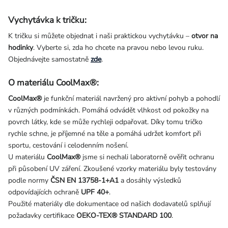
Vychytávka k tričku:
K tričku si můžete objednat i naši praktickou vychytávku –
otvor na
hodinky
. Vyberte si, zda ho chcete na pravou nebo levou ruku.
Objednávejte samostatně
zde
.
O materiálu CoolMax®:
CoolMax®
je funkční materiál navržený pro aktivní pohyb a pohodlí
v různých podmínkách. Pomáhá odvádět vlhkost od pokožky na
povrch látky, kde se může rychleji odpařovat. Díky tomu tričko
rychle schne, je příjemné na těle a pomáhá udržet komfort při
sportu, cestování i celodenním nošení.
U materiálu
CoolMax®
jsme si nechali laboratorně ověřit ochranu
při působení UV záření. Zkoušené vzorky materiálu byly testovány
podle normy
ČSN EN 13758-1+A1
a dosáhly výsledků
odpovídajících ochraně
UPF 40+
.
Použité materiály dle dokumentace od našich dodavatelů splňují
požadavky certifikace
OEKO-TEX® STANDARD 100
.