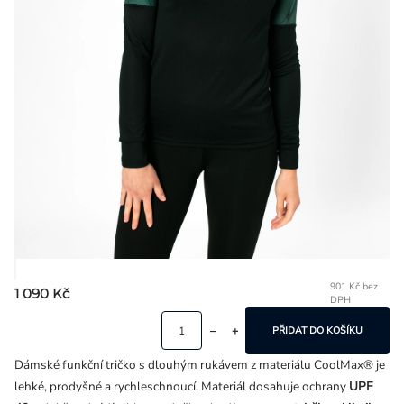
Přihlášení
901 Kč bez
1 090 Kč
DPH
Mě
ce
PŘIDAT DO KOŠÍKU
Dámské funkční tričko s dlouhým rukávem z materiálu CoolMax® je
lehké, prodyšné a rychleschnoucí. Materiál dosahuje ochrany
UPF