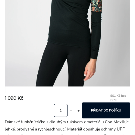
Přihlášení
901 Kč bez
1 090 Kč
DPH
Mě
ce
PŘIDAT DO KOŠÍKU
Dámské funkční tričko s dlouhým rukávem z materiálu CoolMax® je
lehké, prodyšné a rychleschnoucí. Materiál dosahuje ochrany
UPF