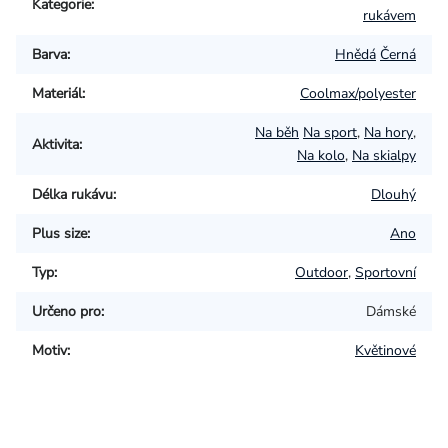
Kategorie
:
rukávem
Barva
:
Hnědá
Černá
Materiál
:
Coolmax/polyester
Na běh
Na sport
,
Na hory
,
Aktivita
:
Na kolo
,
Na skialpy
Délka rukávu
:
Dlouhý
Plus size
:
Ano
Typ
:
Outdoor
,
Sportovní
Určeno pro
:
Dámské
Motiv
:
Květinové