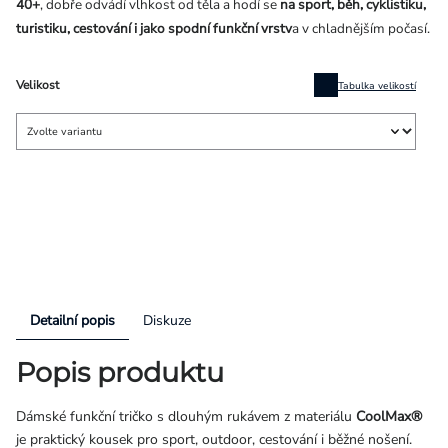
40+
, dobře odvádí vlhkost od těla a hodí se
na sport, běh, cyklistiku,
turistiku, cestování i jako spodní funkční vrstv
a v chladnějším počasí.
Velikost
Tabulka velikostí
Detailní popis
Diskuze
Popis produktu
Dámské funkční tričko s dlouhým rukávem z materiálu
CoolMax®
je praktický kousek pro sport, outdoor, cestování i běžné nošení.