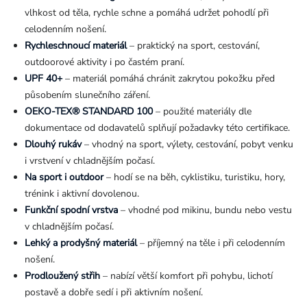
vlhkost od těla, rychle schne a pomáhá udržet pohodlí při
celodenním nošení.
Rychleschnoucí materiál
– praktický na sport, cestování,
outdoorové aktivity i po častém praní.
UPF 40+
– materiál pomáhá chránit zakrytou pokožku před
působením slunečního záření.
OEKO-TEX® STANDARD 100
– použité materiály dle
dokumentace od dodavatelů splňují požadavky této certifikace.
Dlouhý rukáv
– vhodný na sport, výlety, cestování, pobyt venku
i vrstvení v chladnějším počasí.
Na sport i outdoor
– hodí se na běh, cyklistiku, turistiku, hory,
trénink i aktivní dovolenou.
Funkční spodní vrstva
– vhodné pod mikinu, bundu nebo vestu
v chladnějším počasí.
Lehký a prodyšný materiál
– příjemný na těle i při celodenním
nošení.
Prodloužený střih
– nabízí větší komfort při pohybu, lichotí
postavě a dobře sedí i při aktivním nošení.