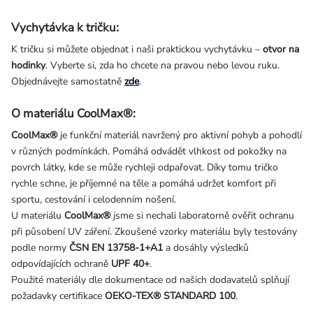
Vychytávka k tričku:
K tričku si můžete objednat i naši praktickou vychytávku –
otvor na
hodinky
. Vyberte si, zda ho chcete na pravou nebo levou ruku.
Objednávejte samostatně
zde
.
O materiálu CoolMax®:
CoolMax®
je funkční materiál navržený pro aktivní pohyb a pohodlí
v různých podmínkách. Pomáhá odvádět vlhkost od pokožky na
povrch látky, kde se může rychleji odpařovat. Díky tomu tričko
rychle schne, je příjemné na těle a pomáhá udržet komfort při
sportu, cestování i celodenním nošení.
U materiálu
CoolMax®
jsme si nechali laboratorně ověřit ochranu
při působení UV záření. Zkoušené vzorky materiálu byly testovány
podle normy
ČSN EN 13758-1+A1
a dosáhly výsledků
odpovídajících ochraně
UPF 40+
.
Použité materiály dle dokumentace od našich dodavatelů splňují
požadavky certifikace
OEKO-TEX® STANDARD 100
.