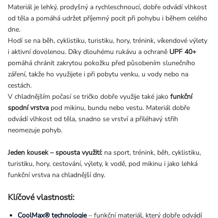
Materiál je lehký, prodyšný a rychleschnoucí, dobře odvádí vlhkost
od těla a pomáhá udržet příjemný pocit při pohybu i během celého
dne.
Hodí se na běh, cyklistiku, turistiku, hory, trénink, víkendové výlety
i aktivní dovolenou. Díky dlouhému rukávu a ochraně
UPF 40+
pomáhá chránit zakrytou pokožku před působením slunečního
záření, takže ho využijete i při pobytu venku, u vody nebo na
cestách.
V chladnějším počasí se tričko dobře využije také jako
funkční
spodní vrstva
pod mikinu, bundu nebo vestu. Materiál dobře
odvádí vlhkost od těla, snadno se vrství a přiléhavý střih
neomezuje pohyb.
Jeden kousek – spousta využití:
na sport, trénink, běh, cyklistiku,
turistiku, hory, cestování, výlety, k vodě, pod mikinu i jako lehká
funkční vrstva na chladnější dny.
Klíčové vlastnosti:
CoolMax® technologie
– funkční materiál, který dobře odvádí