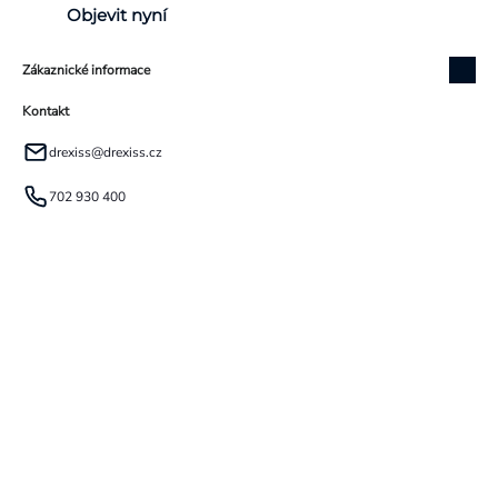
Objevit nyní
Zákaznické informace
Kontakt
drexiss
@
drexiss.cz
702 930 400