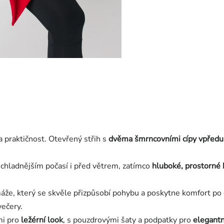
a praktičnost. Otevřený střih s
dvěma šmrncovními cípy vpředu
 chladnějším počasí i před větrem, zatímco
hluboké, prostorné
áže, který se skvěle přizpůsobí pohybu a poskytne komfort po 
večery.
mi pro
ležérní look
, s pouzdrovými šaty a podpatky pro
elegantn