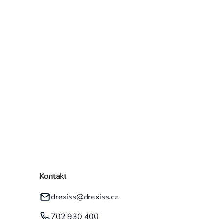
kategorie
Kontakt
drexiss
@
drexiss.cz
702 930 400