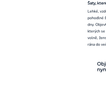
Šaty, kter
Lehké, vzd
pohodlné š
dny. Objevt
kterých se 
volně, žen
rána do ve
Obj
nyn