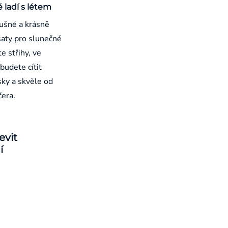
é ladí s létem
ušné a krásně
aty pro slunečné
e střihy, ve
budete cítit
sky a skvěle od
čera.
evit
í