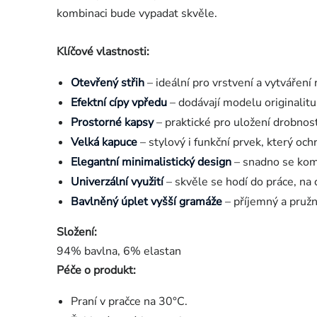
kombinaci bude vypadat skvěle.
Klíčové vlastnosti:
Otevřený střih
– ideální pro vrstvení a vytváření 
Efektní cípy vpředu
– dodávají modelu originalitu
Prostorné kapsy
– praktické pro uložení drobnost
Velká kapuce
– stylový i funkční prvek, který oc
Elegantní minimalistický design
– snadno se komb
Univerzální využití
– skvěle se hodí do práce, na 
Bavlněný úplet vyšší gramáže
– příjemný a pružn
Složení:
94% bavlna, 6% elastan
Péče o produkt:
Praní v pračce na 30°C.