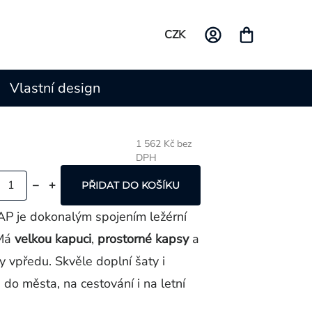
CZK
Vlastní design
1 562 Kč bez
DPH
Měrná
cena:
PŘIDAT DO KOŠÍKU
P je dokonalým spojením ležérní
 Má
velkou kapuci
,
prostorné kapsy
a
py vpředu. Skvěle doplní šaty i
 do města, na cestování i na letní