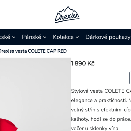
tské
Pánské
Kolekce
Dárkové poukazy
Drexiss vesta COLETE CAP RED
1 890 Kč
Stylová vesta COLETE CA
elegance a praktičnosti.
volný střih s efektními cí
kalhoty, hodí se do práce,
večer u sklenky vína.