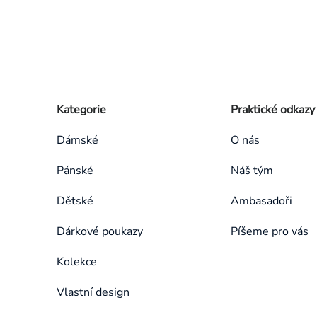
Zápatí
Přeskočit
Kategorie
Praktické odkazy
kategorie
Dámské
O nás
Pánské
Náš tým
Dětské
Ambasadoři
Dárkové poukazy
Píšeme pro vás
Kolekce
Vlastní design
Přeskočit