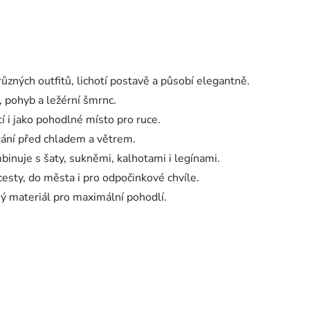
různých outfitů, lichotí postavě a působí elegantně.
, pohyb a ležérní šmrnc.
í i jako pohodlné místo pro ruce.
hrání před chladem a větrem.
inuje s šaty, sukněmi, kalhotami i legínami.
cesty, do města i pro odpočinkové chvíle.
ý materiál pro maximální pohodlí.