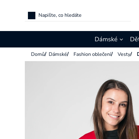
Přejít
na
obsah
Dámské
Dě
Domů
/
Dámské
/
Fashion oblečení
/
Vesty
/