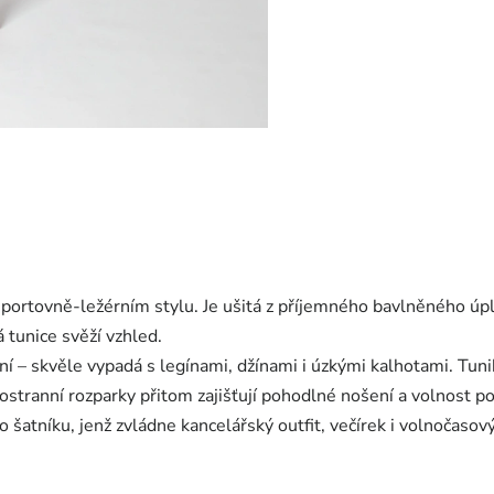
portovně-ležérním stylu. Je ušitá z příjemného bavlněného ú
 tunice svěží vzhled.
– skvěle vypadá s legínami, džínami i úzkými kalhotami. Tun
ostranní rozparky přitom zajišťují pohodlné nošení a volnost p
o šatníku, jenž zvládne kancelářský outfit, večírek i volnočasov