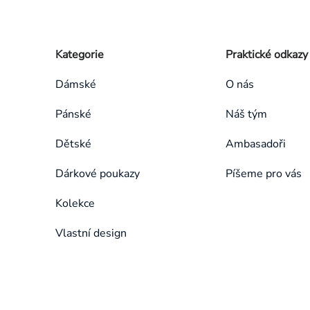
Zápatí
Přeskočit
Kategorie
Praktické odkazy
kategorie
Dámské
O nás
Pánské
Náš tým
Dětské
Ambasadoři
Dárkové poukazy
Píšeme pro vás
Kolekce
Vlastní design
Přeskočit
kategorie