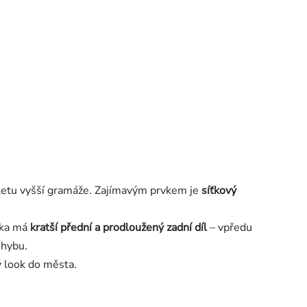
pletu vyšší gramáže. Zajímavým prvkem je
síťkový
ika má
kratší přední a prodloužený zadní díl
– vpředu
ohybu.
ý look do města.