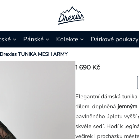
tské
Pánské
Kolekce
Dárkové poukazy
Drexiss TUNIKA MESH ARMY
1 690 Kč
Elegantní dámská tunika
dílem, doplněná
jemným 
bavlněného úpletu vyšší 
skvěle sedí. Hodí k legín
večírek i procházku měst