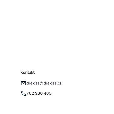
Kontakt
drexiss
@
drexiss.cz
702 930 400