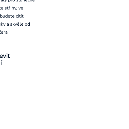
e střihy, ve
budete cítit
sky a skvěle od
čera.
evit
í