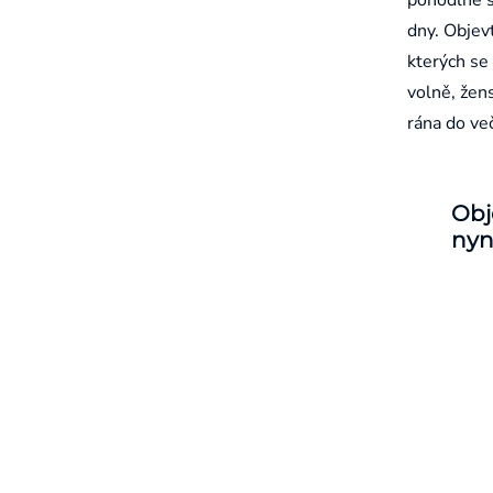
dny. Objevt
kterých se 
volně, žen
rána do ve
Obj
nyn