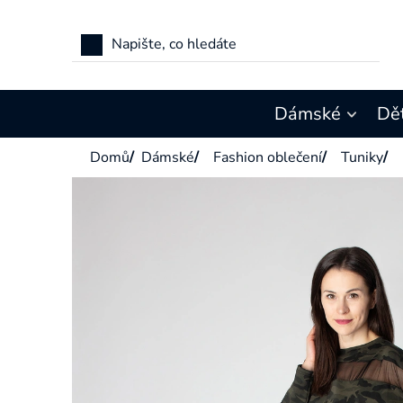
Přejít
na
obsah
Dámské
Dě
Domů
/
Dámské
/
Fashion oblečení
/
Tuniky
/