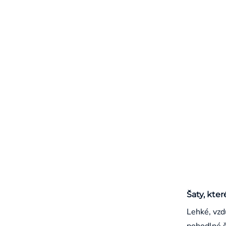
Šaty, kter
Lehké, vzd
pohodlné š