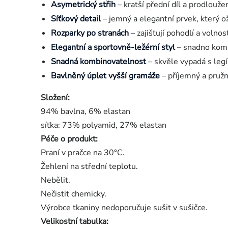
Asymetrický střih
– kratší přední díl a prodlouž
Síťkový detail
– jemný a elegantní prvek, který oži
Rozparky po stranách
– zajišťují pohodlí a volno
Elegantní a sportovně-ležérní styl
– snadno kombi
Snadná kombinovatelnost
– skvěle vypadá s legí
Bavlněný úplet vyšší gramáže
– příjemný a pružn
Složení:
94% bavlna, 6% elastan
síťka:
73% polyamid, 27% elastan
Péče o produkt:
Praní v pračce na 30°C.
Žehlení na střední teplotu.
Nebělit.
Nečistit chemicky.
Výrobce tkaniny nedoporučuje sušit v sušičce.
Velikostní tabulka: