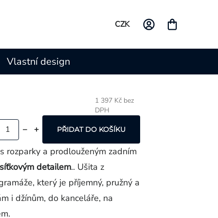
CZK
Vlastní design
1 397 Kč bez
DPH
Měrná
cena:
PŘIDAT DO KOŠÍKU
 s rozparky a prodlouženým zadním
síťkovým detailem
.. Ušita z
gramáže, který je příjemný, pružný a
ám i džínům, do kanceláře, na
em.