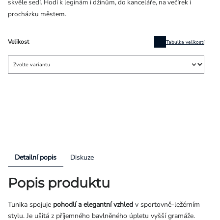
skvěle sedí. Hodí k legínám i džínům, do kanceláře, na večírek i
procházku městem.
Velikost
Tabulka velikostí
Detailní popis
Diskuze
Popis produktu
Tunika spojuje
pohodlí a elegantní vzhled
v sportovně-ležérním
stylu. Je ušitá z příjemného bavlněného úpletu vyšší gramáže.