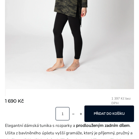
Přihlášení
1 397 Kč bez
1 690 Kč
DPH
Mě
ce
PŘIDAT DO KOŠÍKU
Elegantní dámská tunika s rozparky a
prodlouženým zadním dílem
.
Ušita z bavlněného úpletu vyšší gramáže, který je příjemný, pružný a