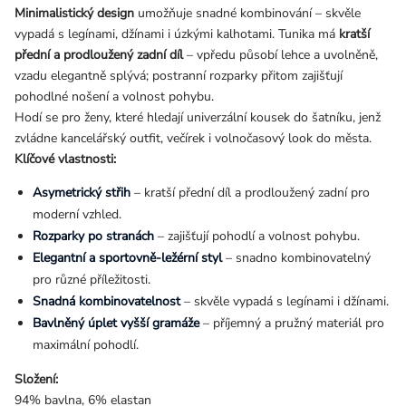
Minimalistický design
umožňuje snadné kombinování – skvěle
vypadá s legínami, džínami i úzkými kalhotami. Tunika má
kratší
přední a prodloužený zadní díl
– vpředu působí lehce a uvolněně,
vzadu elegantně splývá; postranní rozparky přitom zajišťují
pohodlné nošení a volnost pohybu.
Hodí se pro ženy, které hledají univerzální kousek do šatníku, jenž
zvládne kancelářský outfit, večírek i volnočasový look do města.
Klíčové vlastnosti:
Asymetrický střih
– kratší přední díl a prodloužený zadní pro
moderní vzhled.
Rozparky po stranách
– zajišťují pohodlí a volnost pohybu.
Elegantní a sportovně-ležérní styl
– snadno kombinovatelný
pro různé příležitosti.
Snadná kombinovatelnost
– skvěle vypadá s legínami i džínami.
Bavlněný úplet vyšší gramáže
– příjemný a pružný materiál pro
maximální pohodlí.
Složení:
94% bavlna, 6% elastan