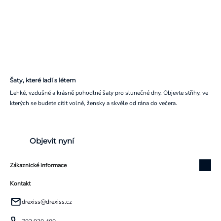
Šaty, které ladí s létem
Lehké, vzdušné a krásně pohodlné šaty pro slunečné dny. Objevte střihy, ve
kterých se budete cítit volně, žensky a skvěle od rána do večera.
Objevit nyní
Zákaznické informace
Kontakt
drexiss
@
drexiss.cz