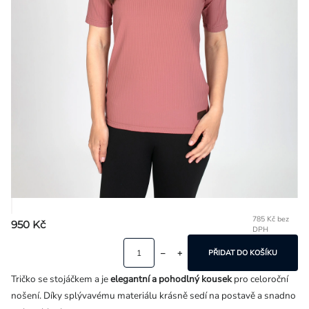
Přihlášení
785 Kč bez
950 Kč
DPH
Mě
ce
PŘIDAT DO KOŠÍKU
Tričko se stojáčkem a je
elegantní a pohodlný kousek
pro celoroční
nošení. Díky splývavému materiálu krásně sedí na postavě a snadno