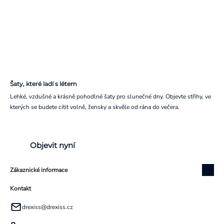
Šaty, které ladí s létem
Lehké, vzdušné a krásně pohodlné šaty pro slunečné dny. Objevte střihy, ve
kterých se budete cítit volně, žensky a skvěle od rána do večera.
Objevit nyní
Zákaznické informace
Kontakt
drexiss
@
drexiss.cz