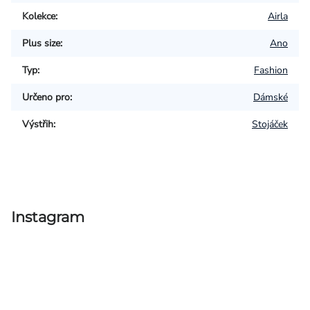
Kolekce
:
Airla
Plus size
:
Ano
Typ
:
Fashion
Určeno pro
:
Dámské
Výstřih
:
Stojáček
Instagram