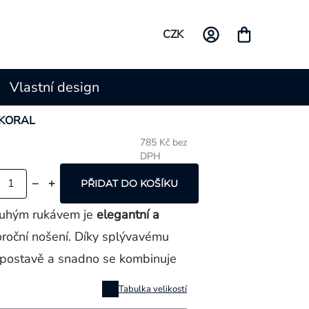
CZK
Vlastní design
G KORAL
785 Kč bez
DPH
Měrná
cena:
PŘIDAT DO KOŠÍKU
ouhým rukávem je
elegantní a
oroční nošení. Díky splývavému
a postavě a snadno se kombinuje
Tabulka velikostí