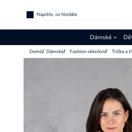
Přejít
na
obsah
Dámské
Dě
Domů
/
Dámské
/
Fashion oblečení
/
Trička a t