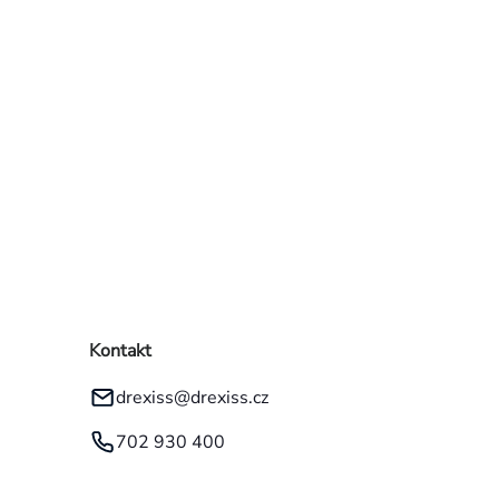
Kontakt
drexiss
@
drexiss.cz
702 930 400