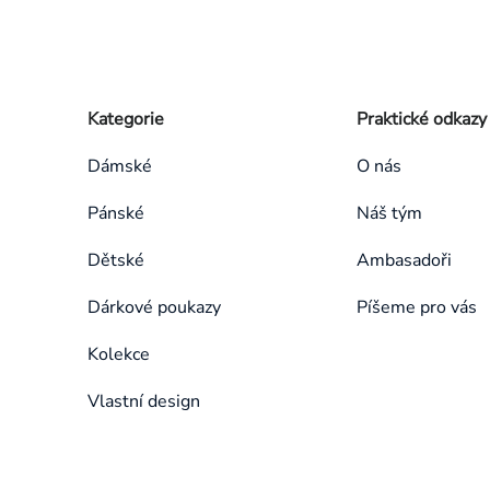
Zápatí
Přeskočit
Kategorie
Praktické odkazy
kategorie
Dámské
O nás
Pánské
Náš tým
Dětské
Ambasadoři
Dárkové poukazy
Píšeme pro vás
Kolekce
Vlastní design
Přeskočit
kategorie