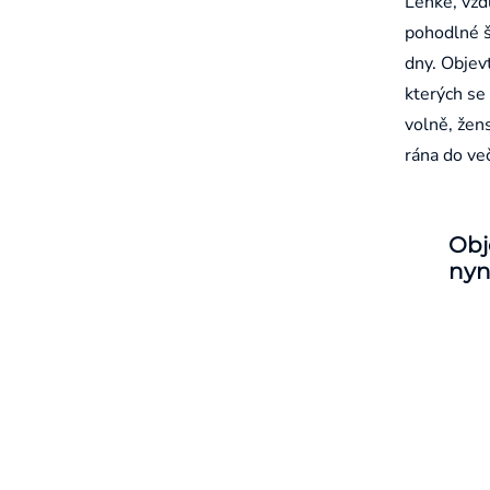
Lehké, vzd
pohodlné š
dny. Objevt
kterých se 
volně, žen
rána do ve
Obj
nyn