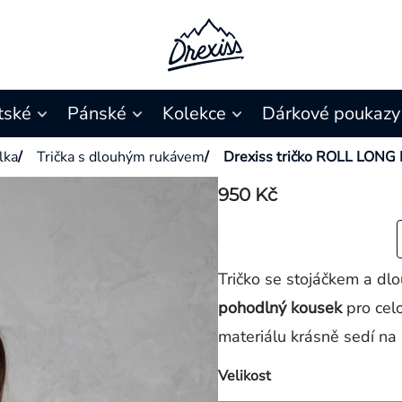
tské
Pánské
Kolekce
Dárkové poukazy
ílka
/
Trička s dlouhým rukávem
/
Drexiss tričko ROLL LON
950 Kč
Tričko se stojáčkem a dl
pohodlný kousek
pro cel
materiálu krásně sedí n
Velikost