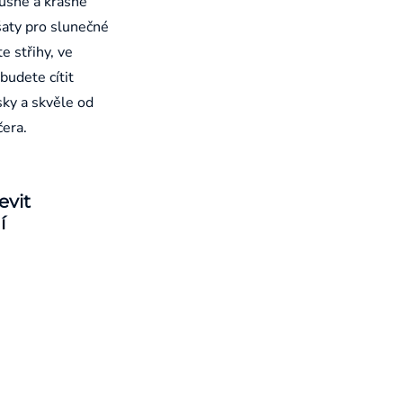
ušné a krásně
aty pro slunečné
e střihy, ve
budete cítit
sky a skvěle od
čera.
evit
í