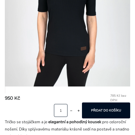
Přihlášení
785 Kč bez
950 Kč
DPH
Mě
ce
PŘIDAT DO KOŠÍKU
Tričko se stojáčkem a je
elegantní a pohodlný kousek
pro celoroční
nošení. Díky splývavému materiálu krásně sedí na postavě a snadno