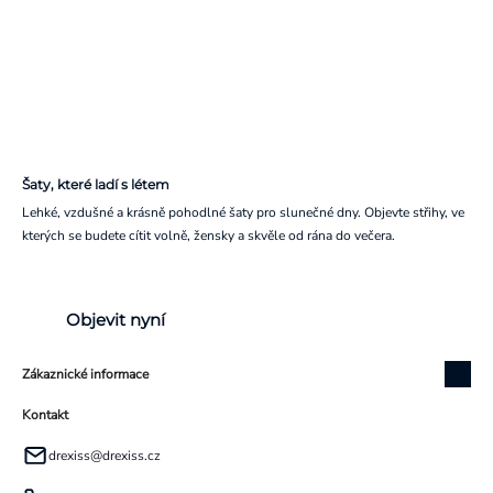
Šaty, které ladí s létem
Lehké, vzdušné a krásně pohodlné šaty pro slunečné dny. Objevte střihy, ve
kterých se budete cítit volně, žensky a skvěle od rána do večera.
Objevit nyní
Zákaznické informace
Kontakt
drexiss
@
drexiss.cz