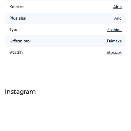
Kolekce
:
Airla
Plus size
:
Ano
Typ
:
Fashion
Určeno pro
:
Dámské
Výstřih
:
Stojáček
Instagram