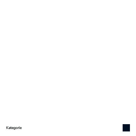
Zápatí
Kategorie