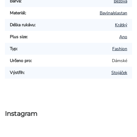
Barva
:
Béžová
Materiál
:
Bavlna/elastan
Délka rukávu
:
Krátký
Plus size
:
Ano
Typ
:
Fashion
Určeno pro
:
Dámské
Výstřih
:
Stojáček
Instagram