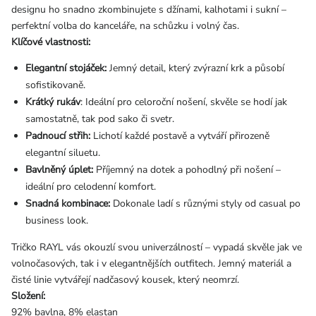
designu ho snadno zkombinujete s džínami, kalhotami i sukní –
perfektní volba do kanceláře, na schůzku i volný čas.
Klíčové vlastnosti:
Elegantní stojáček:
Jemný detail, který zvýrazní krk a působí
sofistikovaně.
Krátký rukáv
: Ideální pro celoroční nošení, skvěle se hodí jak
samostatně, tak pod sako či svetr.
Padnoucí střih:
Lichotí každé postavě a vytváří přirozeně
elegantní siluetu.
Bavlněný úplet:
Příjemný na dotek a pohodlný při nošení –
ideální pro celodenní komfort.
Snadná kombinace:
Dokonale ladí s různými styly od casual po
business look.
Tričko RAYL vás okouzlí svou univerzálností – vypadá skvěle jak ve
volnočasových, tak i v elegantnějších outfitech. Jemný materiál a
čisté linie vytvářejí nadčasový kousek, který neomrzí.
Složení:
92% bavlna, 8% elastan