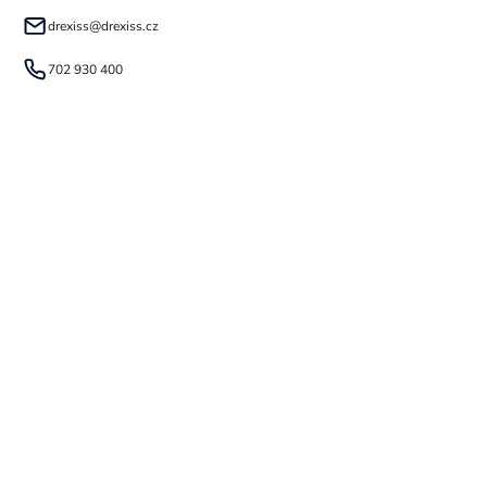
drexiss
@
drexiss.cz
702 930 400