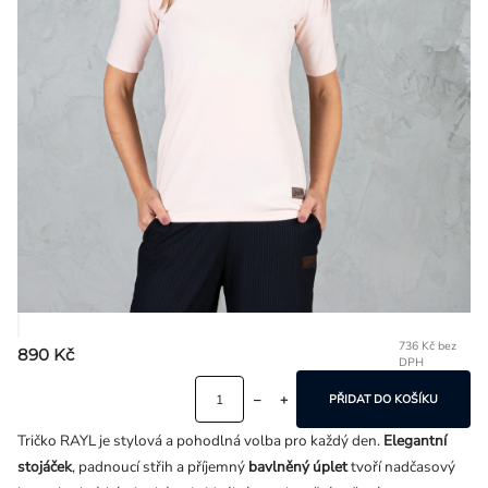
Přihlášení
736 Kč bez
890 Kč
DPH
Mě
ce
PŘIDAT DO KOŠÍKU
Tričko RAYL je stylová a pohodlná volba pro každý den.
Elegantní
stojáček
, padnoucí střih a příjemný
bavlněný úplet
tvoří nadčasový