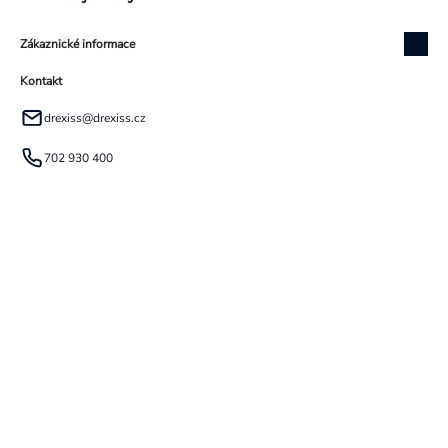
Zákaznické informace
Kontakt
drexiss
@
drexiss.cz
702 930 400