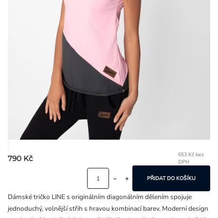
Přihlášení
653 Kč bez
790 Kč
DPH
Mě
ce
PŘIDAT DO KOŠÍKU
Dámské tričko LINE s originálním diagonálním dělením spojuje
jednoduchý, volnější střih s hravou kombinací barev. Moderní design