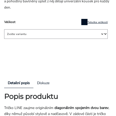
a pohodlný bavlněný úplet z něj dělají univerzální kousek pro každý
den.
Velikost
Tabulka velikostí
Detailní popis
Diskuze
Popis produktu
Tričko LINE zaujme originálním
diagonálním spojením dvou barev
,
díky němuž působí stylově a nadčasově. V
zádové části je tričko