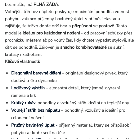
bez mašle, má
PLNÁ ZÁDA
.
Volnější střih bez nápletu poskytuje maximální pohodlí a volnost
pohybu, zatímco příjemný bavlněný úplet s příměsí elastanu
zajišťuje, že tričko dobře drží tvar a
přizpůsobí se postavě
. Tento
model je
ideální pro každodenní nošení
- od pracovní schůzky přes
procházku městem až po volný čas, kdy chcete vypadat stylově, ale
cítit se pohodlně. Zároveň je
snadno kombinovatelné
se sukní,
kraťasy i kalhotami.
Klíčové vlastnosti:
Diagonální barevné dělení
– originální designový prvek, který
dodává tričku dynamiku
Lodičkový výstřih
– elegantní detail, který jemně zvýrazní
ramena a krk
Krátký rukáv:
pohodlný a vzdušný střih ideální na teplejší dny
Volnější střih bez nápletu
– pohodlný, vzdušný a ideální pro
celodenní nošení
Pružný bavlněný úplet -
příjemný materiál, který se přizpůsobí
pohybu a dobře sedí na těle