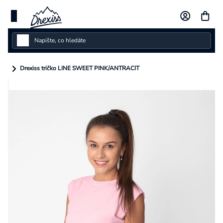
Přejít
na
obsah
Dámské
Drexiss tričko LINE SWEET PINK/ANTRACIT
Dětské
Pánské
Kolekce
Dárkové poukazy
Vlastní design
Měna
(CZK)