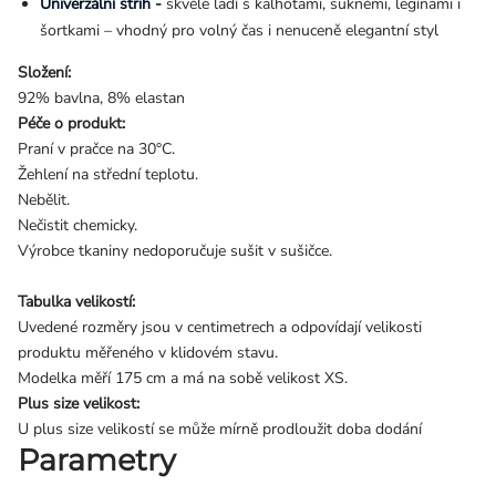
Univerzální střih -
skvěle ladí s kalhotami, sukněmi, legínami i
šortkami – vhodný pro volný čas i nenuceně elegantní styl
Složení:
92% bavlna, 8% elastan
Péče o produkt:
Praní v pračce na 30°C.
Žehlení na střední teplotu.
Nebělit.
Nečistit chemicky.
Výrobce tkaniny nedoporučuje sušit v sušičce.
Tabulka velikostí:
Uvedené rozměry jsou v centimetrech a odpovídají velikosti
produktu měřeného v klidovém stavu.
Modelka měří 175 cm a má na sobě velikost XS.
Plus size velikost:
U plus size velikostí se může mírně prodloužit doba dodání
Parametry