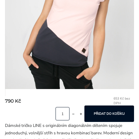
Přihlášení
653 Kč bez
790 Kč
DPH
Mě
ce
PŘIDAT DO KOŠÍKU
Dámské tričko LINE s originálním diagonálním dělením spojuje
jednoduchý, volnější střih s hravou kombinací barev. Moderní design