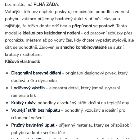
bez mašle, má
PLNÁ ZÁDA
.
Volnější střih bez nápletu poskytuje maximální pohodlí a volnost
pohybu, zatímco příjemný bavlněný úplet s příměsí elastanu
zajišťuje, že tričko dobře drží tvar a
přizpůsobí se postavě
. Tento
model je
ideální pro každodenní nošení
- od pracovní schůzky přes
procházku městem až po volný čas, kdy chcete vypadat stylově, ale
cítit se pohodlně. Zároveň je
snadno kombinovatelné
se sukní,
kraťasy i kalhotami.
Klíčové vlastnosti:
Diagonální barevné dělení
– originální designový prvek, který
dodává tričku dynamiku
Lodičkový výstřih
– elegantní detail, který jemně zvýrazní
ramena a krk
Krátký rukáv:
pohodlný a vzdušný střih ideální na teplejší dny
Volnější střih bez nápletu
– pohodlný, vzdušný a ideální pro
celodenní nošení
Pružný bavlněný úplet -
příjemný materiál, který se přizpůsobí
pohybu a dobře sedí na těle