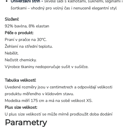
Univerzální střih -
skvěle ladí s kalhotami, sukněmi, legínami i
šortkami – vhodný pro volný čas i nenuceně elegantní styl
Složení:
92% bavlna, 8% elastan
Péče o produkt:
Praní v pračce na 30°C.
Žehlení na střední teplotu.
Nebělit.
Nečistit chemicky.
Výrobce tkaniny nedoporučuje sušit v sušičce.
Tabulka velikostí:
Uvedené rozměry jsou v centimetrech a odpovídají velikosti
produktu měřeného v klidovém stavu.
Modelka měří 175 cm a má na sobě velikost XS.
Plus size velikost:
U plus size velikostí se může mírně prodloužit doba dodání
Parametry