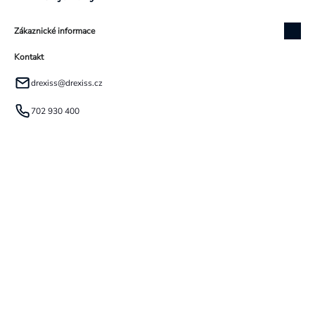
Zákaznické informace
Kontakt
drexiss
@
drexiss.cz
702 930 400