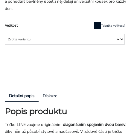
a pohodlný bavlněný úplet z něj dělají univerzální kousek pro každý
den.
Velikost
Tabulka velikostí
Detailní popis
Diskuze
Popis produktu
Tričko LINE zaujme originálním
diagonálním spojením dvou barev
,
díky němuž působí stylově a nadčasově. V
zádové části je tričko