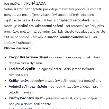
bez mašle, má
PLNÁ ZÁDA
.
Volnější střih bez nápletu poskytuje maximální pohodlí a volnost
pohybu, zatímco příjemný bavlněný úplet s příměsí elastanu
zajišťuje, že tričko dobře drží tvar a
přizpůsobí se postavě
. Tento
model je
ideální pro každodenní nošení
- od pracovní schůzky přes
procházku městem až po volný čas, kdy chcete vypadat stylově, ale
cítit se pohodlně. Zároveň je
snadno kombinovatelné
se sukní,
kraťasy i kalhotami.
Klíčové vlastnosti:
Diagonální barevné dělení
– originální designový prvek, který
dodává tričku dynamiku
Lodičkový výstřih
– elegantní detail, který jemně zvýrazní
ramena a krk
Krátký rukáv:
pohodlný a vzdušný střih ideální na teplejší dny
Volnější střih bez nápletu
– pohodlný, vzdušný a ideální pro
celodenní nošení
Pružný bavlněný úplet -
příjemný materiál, který se přizpůsobí
pohybu a dobře sedí na těle