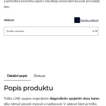
a pohodlný bavlněný úplet z něj dělají univerzální kousek pro každý
den.
Velikost
Tabulka velikostí
Detailní popis
Diskuze
Popis produktu
Tričko LINE zaujme originálním
diagonálním spojením dvou barev
,
díky němuž působí stylově a nadčasově. V
zádové části je tričko