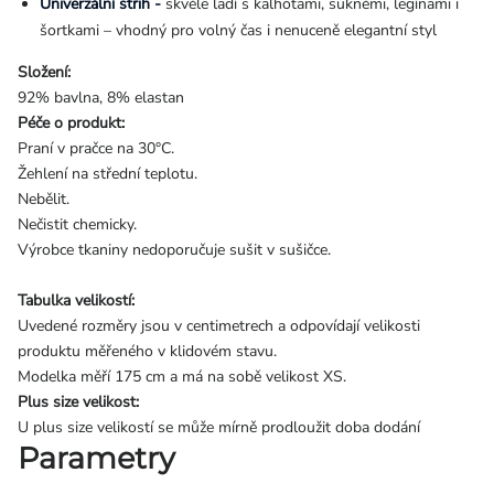
Univerzální střih -
skvěle ladí s kalhotami, sukněmi, legínami i
šortkami – vhodný pro volný čas i nenuceně elegantní styl
Složení:
92% bavlna, 8% elastan
Péče o produkt:
Praní v pračce na 30°C.
Žehlení na střední teplotu.
Nebělit.
Nečistit chemicky.
Výrobce tkaniny nedoporučuje sušit v sušičce.
Tabulka velikostí:
Uvedené rozměry jsou v centimetrech a odpovídají velikosti
produktu měřeného v klidovém stavu.
Modelka měří 175 cm a má na sobě velikost XS.
Plus size velikost:
U plus size velikostí se může mírně prodloužit doba dodání
Parametry