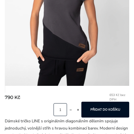
Přihlášení
653 Kč bez
790 Kč
DPH
Mě
ce
PŘIDAT DO KOŠÍKU
Dámské tričko LINE s originálním diagonálním dělením spojuje
jednoduchý, volnější střih s hravou kombinací barev. Moderní design