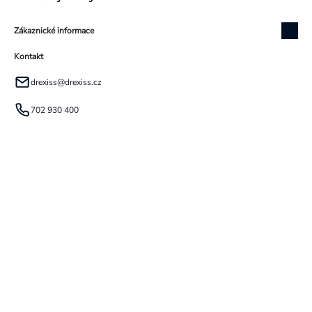
Zákaznické informace
Kontakt
drexiss
@
drexiss.cz
702 930 400