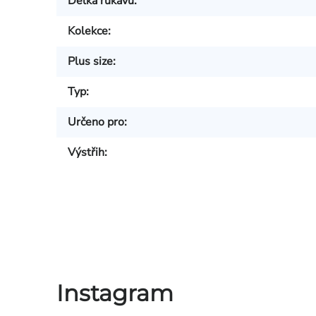
Délka rukávu
:
Kolekce
:
Plus size
:
Typ
:
Určeno pro
:
Výstřih
:
Instagram