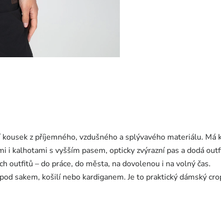
í kousek z příjemného, vzdušného a splývavého materiálu. Má kra
i i kalhotami s vyšším pasem, opticky zvýrazní pas a dodá out
ch outfitů – do práce, do města, na dovolenou i na volný čas.
 pod sakem, košilí nebo kardiganem. Je to praktický dámský cro