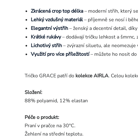
Zkrácená crop top délka
– moderní střih, který s
Lehký vzdušný materiál
– příjemně se nosí i běh
Elegantní výstřih
– ženský a decentní detail, dík
Krátké rukávy
– dodávají tričku lehkost a šmrnc, 
Lichotivý střih
– zvýrazní siluetu, ale neomezuje
Využití pro více příležitostí
– můžete ho nosit do 
Tričko GRACE patří do
kolekce AIRLA
. Celou kolek
Složení:
88% polyamid, 12% elastan
Péče o produkt:
Praní v pračce na 30°C.
Žehlení na střední teplotu.