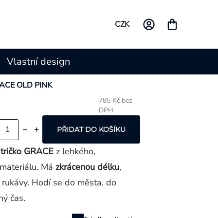
CZK
Vlastní design
GRACE OLD PINK
785 Kč bez
DPH
Měrná
cena:
PŘIDAT DO KOŠÍKU
 tričko GRACE
z lehkého,
materiálu. Má
zkrácenou délku
,
é rukávy. Hodí se do města, do
ný čas.