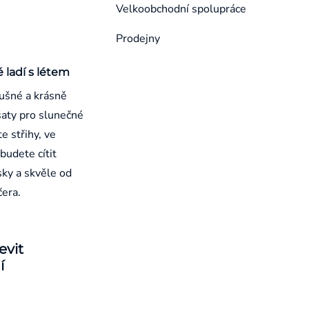
Velkoobchodní spolupráce
Prodejny
é ladí s létem
ušné a krásně
aty pro slunečné
e střihy, ve
budete cítit
sky a skvěle od
čera.
evit
í