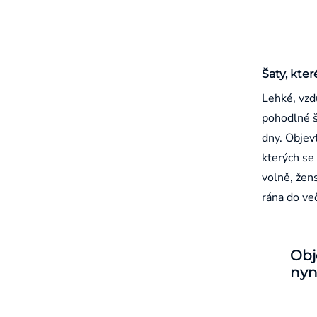
Šaty, kter
Lehké, vzd
pohodlné š
dny. Objevt
kterých se 
volně, žen
rána do ve
Obj
nyn