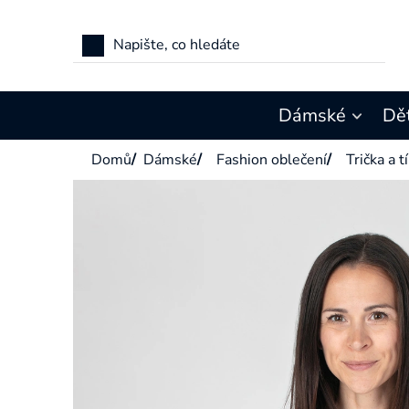
Přejít
na
obsah
Dámské
Dě
Domů
/
Dámské
/
Fashion oblečení
/
Trička a t