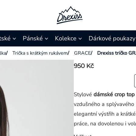
tské
Pánské
Kolekce
Dárkové poukazy
ílka
/
Trička s krátkým rukávem
/
GRACE
/
Drexiss tričko 
950 Kč
Stylové
dámské crop top
vzdušného a splývavého 
elegantní výstřih a krátk
práce, na dovolenou i vol