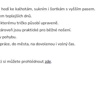
e hodí ke kalhotám, sukním i šortkám s vyšším pasem.
em teplejších dnů.
y kterému tričko působí upraveně.
zároveň jsou praktické pro běžné nošení.
 v pohybu.
práce, do města, na dovolenou i volný čas.
ci si můžete prohlédnout
zde
.