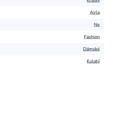
Krátký
Airla
Ne
Fashion
Dámské
Kulatý