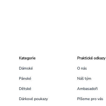
Zápatí
Přeskočit
Kategorie
Praktické odkazy
kategorie
Dámské
O nás
Pánské
Náš tým
Dětské
Ambasadoři
Dárkové poukazy
Píšeme pro vás