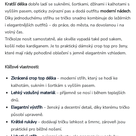
Kratší délka
dobře ladí se sukněmi, šortkami, džínami i kalhotami s
vyšším pasem, opticky zvýrazní pas a dodá outfitu
moderní nádech
.
Díky jednoduchému střihu se tričko snadno kombinuje do ležérních
i elegantnějších outfitů – do práce, do města, na dovolenou i na
volný čas.
Tričkolze nosit samostatně, ale skvěle vypadá také pod sakem,
košilí nebo kardiganem. Je to praktický dámský crop top pro ženy,
které mají rády pohodlné oblečení s jemně elegantním vzhledem.
Klíčové vlastnosti:
Zkrácená crop top délka
– moderní střih, který se hodí ke
kalhotám, sukním i šortkám s vyšším pasem.
Lehký vzdušný materiál
– příjemně se nosí i během teplejších
dnů.
Elegantní výstřih
– ženský a decentní detail, díky kterému tričko
působí upraveně.
Krátké rukávy
– dodávají tričku lehkost a šmrnc, zároveň jsou
praktické pro běžné nošení.