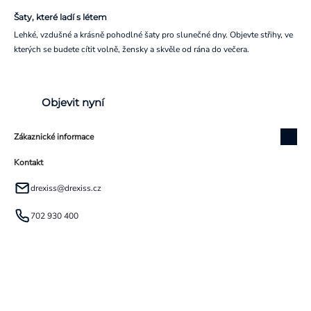
Šaty, které ladí s létem
Lehké, vzdušné a krásně pohodlné šaty pro slunečné dny. Objevte střihy, ve
kterých se budete cítit volně, žensky a skvěle od rána do večera.
Objevit nyní
Zákaznické informace
Kontakt
drexiss
@
drexiss.cz
702 930 400