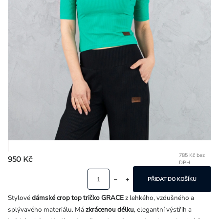
Přihlášení
785 Kč bez
950 Kč
DPH
Mě
ce
PŘIDAT DO KOŠÍKU
Stylové
dámské crop top tričko GRACE
z lehkého, vzdušného a
splývavého materiálu. Má
zkrácenou délku
, elegantní výstřih a