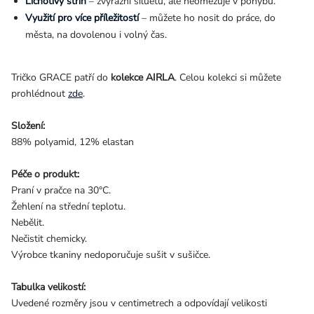
Lichotivý střih
– zvýrazní siluetu, ale neomezuje v pohybu.
Využití pro více příležitostí
– můžete ho nosit do práce, do
města, na dovolenou i volný čas.
Tričko GRACE patří do
kolekce AIRLA
. Celou kolekci si můžete
prohlédnout
zde
.
Složení:
88% polyamid, 12% elastan
Péče o produkt:
Praní v pračce na 30°C.
Žehlení na střední teplotu.
Nebělit.
Nečistit chemicky.
Výrobce tkaniny nedoporučuje sušit v sušičce.
Tabulka velikostí:
Uvedené rozměry jsou v centimetrech a odpovídají velikosti