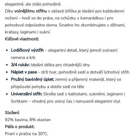
elegantně, ale stále pohodlně.
Díky
volnějšímu střihu
v oblasti bříška je ideální pro každodenní
nošení – hodí se do práce, na schůzku s kamarádkou i pro
pohodové odpoledne doma. Snadno ho zkombinujete s džínami,
kraťasy, legínami i sukní.
Klíčové vlastnosti:
Lodičkový výstřih
– elegantní detail, který jemně zvýrazní
ramena a krk
3/4 rukáv:
Ideální délka pro chladnější dny
Náplet v pase
– drží tvar, pohodlně sedí a dotváří lichotivý střih
Pružný bavlněný úplet:
Jemný a příjemný materiál, který se
přizpůsobí pohybu a dobře sedí na těle
Univerzální střih:
Skvěle ladí s kalhotami, sukněmi, legínami i
šortkami – vhodný pro volný čas i nenuceně elegantní styl
Složení:
92% bavlna, 8% elastan
Péče o produkt:
Praní v pračce na 30°C.