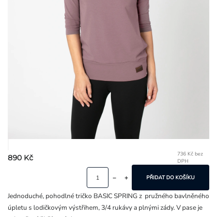
Přihlášení
736 Kč bez
890 Kč
DPH
Mě
ce
PŘIDAT DO KOŠÍKU
Jednoduché, pohodlné tričko BASIC SPRING z pružného bavlněného
úpletu s lodičkovým výstřihem, 3/4 rukávy a plnými zády. V pase je