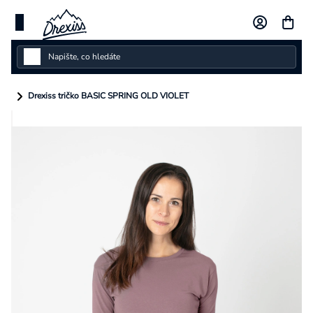
Přejít
na
obsah
Dámské
Drexiss tričko BASIC SPRING OLD VIOLET
Dětské
Pánské
Kolekce
Dárkové poukazy
Vlastní design
Měna
(CZK)