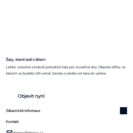
Šaty, které ladí s létem
Lehké, vzdušné a krásně pohodlné šaty pro slunečné dny. Objevte střihy, ve
kterých se budete cítit volně, žensky a skvěle od rána do večera.
Objevit nyní
Zákaznické informace
Kontakt
drexiss
@
drexiss.cz