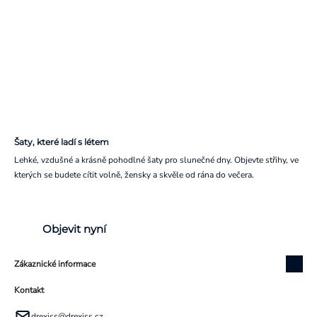
Šaty, které ladí s létem
Lehké, vzdušné a krásně pohodlné šaty pro slunečné dny. Objevte střihy, ve
kterých se budete cítit volně, žensky a skvěle od rána do večera.
Objevit nyní
Zákaznické informace
Kontakt
drexiss
@
drexiss.cz