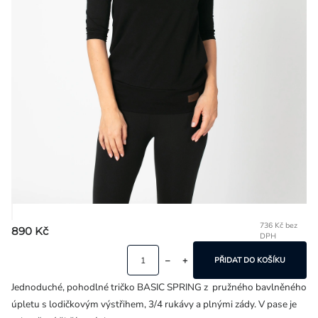
Přihlášení
736 Kč bez
890 Kč
DPH
Mě
ce
PŘIDAT DO KOŠÍKU
Jednoduché, pohodlné tričko BASIC SPRING z pružného bavlněného
úpletu s lodičkovým výstřihem, 3/4 rukávy a plnými zády. V pase je