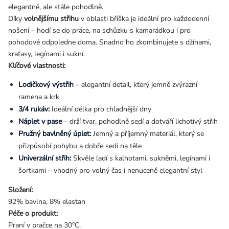
elegantně, ale stále pohodlně.
Díky
volnějšímu střihu
v oblasti bříška je ideální pro každodenní
nošení – hodí se do práce, na schůzku s kamarádkou i pro
pohodové odpoledne doma. Snadno ho zkombinujete s džínami,
kraťasy, legínami i sukní.
Klíčové vlastnosti:
Lodičkový výstřih
– elegantní detail, který jemně zvýrazní
ramena a krk
3/4 rukáv:
Ideální délka pro chladnější dny
Náplet v pase
– drží tvar, pohodlně sedí a dotváří lichotivý střih
Pružný bavlněný úplet:
Jemný a příjemný materiál, který se
přizpůsobí pohybu a dobře sedí na těle
Univerzální střih:
Skvěle ladí s kalhotami, sukněmi, legínami i
šortkami – vhodný pro volný čas i nenuceně elegantní styl
Složení:
92% bavlna, 8% elastan
Péče o produkt:
Praní v pračce na 30°C.