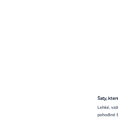
Šaty, kter
Lehké, vzd
pohodlné š