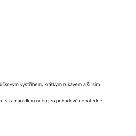
odičkovým výstřihem, krátkým rukávem a širším
hůzku s kamarádkou nebo jen pohodové odpoledne.