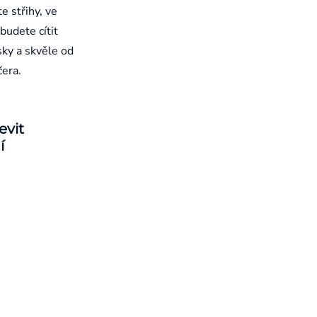
e střihy, ve
budete cítit
sky a skvěle od
čera.
evit
í