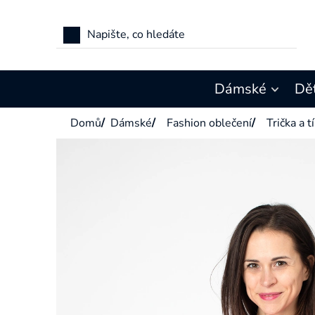
Přejít
na
obsah
Dámské
Dě
Domů
/
Dámské
/
Fashion oblečení
/
Trička a t