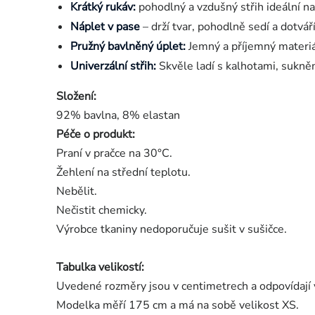
Krátký rukáv:
pohodlný a vzdušný střih ideální na
Náplet v pase
– drží tvar, pohodlně sedí a dotváří
Pružný bavlněný úplet:
Jemný a příjemný materiál
Univerzální střih:
Skvěle ladí s kalhotami, sukněm
Složení:
92% bavlna, 8% elastan
Péče o produkt:
Praní v pračce na 30°C.
Žehlení na střední teplotu.
Nebělit.
Nečistit chemicky.
Výrobce tkaniny nedoporučuje sušit v sušičce.
Tabulka velikostí:
Uvedené rozměry jsou v centimetrech a odpovídají 
Modelka měří 175 cm a má na sobě velikost XS.