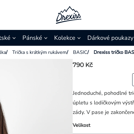
tské
Pánské
Kolekce
Dárkové poukazy
ílka
/
Trička s krátkým rukávem
/
BASIC
/
Drexiss tričko BA
790 Kč
Jednoduché, pohodlné tr
úpletu s lodičkovým výst
zády. V pase je zakončen
Velikost