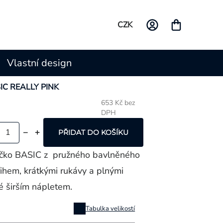
CZK
Vlastní design
SIC REALLY PINK
653 Kč bez
DPH
Měrná
cena:
PŘIDAT DO KOŠÍKU
ičko BASIC z pružného bavlněného
řihem, krátkými rukávy a plnými
é širším nápletem.
Tabulka velikostí