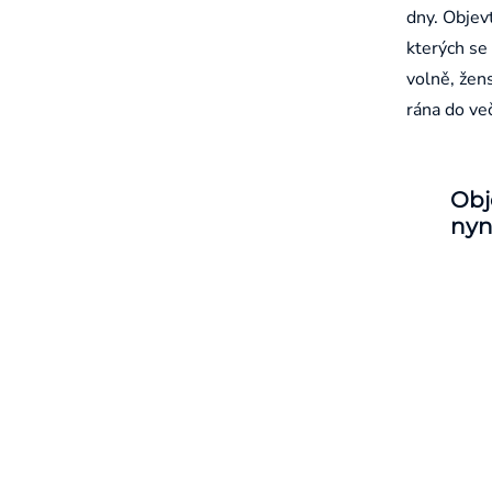
dny. Objevt
kterých se 
volně, žen
rána do ve
Obj
nyn