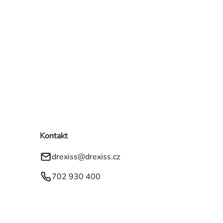
Kontakt
drexiss
@
drexiss.cz
702 930 400