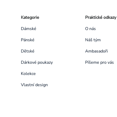
Zápatí
Přeskočit
Kategorie
Praktické odkazy
kategorie
Dámské
O nás
Pánské
Náš tým
Dětské
Ambasadoři
Dárkové poukazy
Píšeme pro vás
Kolekce
Vlastní design
Přeskočit
kategorie