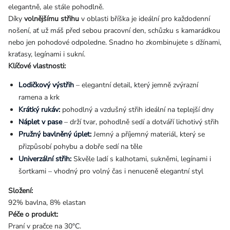
elegantně, ale stále pohodlně.
Díky
volnějšímu střihu
v oblasti bříška je ideální pro každodenní
nošení, ať už máš před sebou pracovní den, schůzku s kamarádkou
nebo jen pohodové odpoledne. Snadno ho zkombinujete s džínami,
kraťasy, legínami i sukní.
Klíčové vlastnosti:
Lodičkový výstřih
– elegantní detail, který jemně zvýrazní
ramena a krk
Krátký rukáv:
pohodlný a vzdušný střih ideální na teplejší dny
Náplet v pase
– drží tvar, pohodlně sedí a dotváří lichotivý střih
Pružný bavlněný úplet:
Jemný a příjemný materiál, který se
přizpůsobí pohybu a dobře sedí na těle
Univerzální střih:
Skvěle ladí s kalhotami, sukněmi, legínami i
šortkami – vhodný pro volný čas i nenuceně elegantní styl
Složení:
92% bavlna, 8% elastan
Péče o produkt:
Praní v pračce na 30°C.