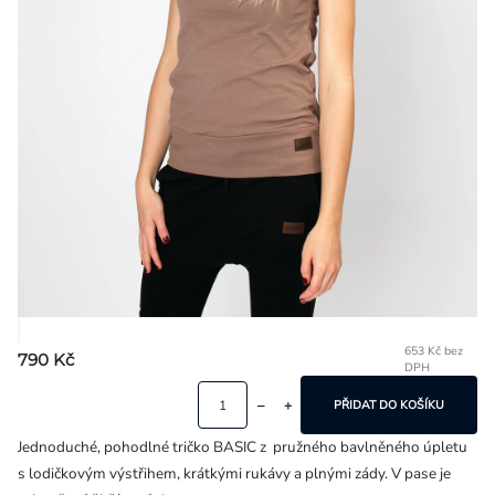
Přihlášení
653 Kč bez
790 Kč
DPH
Mě
ce
PŘIDAT DO KOŠÍKU
Jednoduché, pohodlné tričko BASIC z pružného bavlněného úpletu
s lodičkovým výstřihem, krátkými rukávy a plnými zády. V pase je