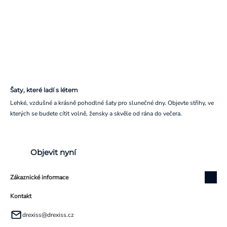
Šaty, které ladí s létem
Lehké, vzdušné a krásně pohodlné šaty pro slunečné dny. Objevte střihy, ve
kterých se budete cítit volně, žensky a skvěle od rána do večera.
Objevit nyní
Zákaznické informace
Kontakt
drexiss
@
drexiss.cz