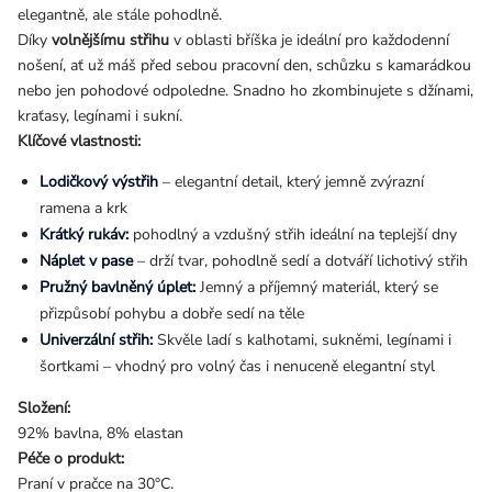
elegantně, ale stále pohodlně.
Díky
volnějšímu střihu
v oblasti bříška je ideální pro každodenní
nošení, ať už máš před sebou pracovní den, schůzku s kamarádkou
nebo jen pohodové odpoledne. Snadno ho zkombinujete s džínami,
kraťasy, legínami i sukní.
Klíčové vlastnosti:
Lodičkový výstřih
– elegantní detail, který jemně zvýrazní
ramena a krk
Krátký rukáv:
pohodlný a vzdušný střih ideální na teplejší dny
Náplet v pase
– drží tvar, pohodlně sedí a dotváří lichotivý střih
Pružný bavlněný úplet:
Jemný a příjemný materiál, který se
přizpůsobí pohybu a dobře sedí na těle
Univerzální střih:
Skvěle ladí s kalhotami, sukněmi, legínami i
šortkami – vhodný pro volný čas i nenuceně elegantní styl
Složení:
92% bavlna, 8% elastan
Péče o produkt:
Praní v pračce na 30°C.