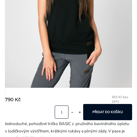
Přihlášení
653 Kč bez
790 Kč
DPH
Mě
ce
PŘIDAT DO KOŠÍKU
Jednoduché, pohodlné tričko BASIC z pružného bavlněného úpletu
s lodičkovým výstřihem, krátkými rukávy a plnými zády. V pase je