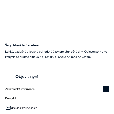
Šaty, které ladí s létem
Lehké, vzdušné a krásně pohodlné šaty pro slunečné dny. Objevte střihy, ve
kterých se budete cítit volně, žensky a skvěle od rána do večera.
Objevit nyní
Zákaznické informace
Kontakt
drexiss
@
drexiss.cz