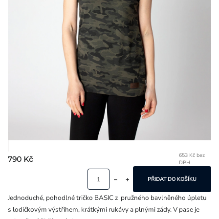
Přihlášení
653 Kč bez
790 Kč
DPH
Mě
ce
PŘIDAT DO KOŠÍKU
Jednoduché, pohodlné tričko BASIC z pružného bavlněného úpletu
s lodičkovým výstřihem, krátkými rukávy a plnými zády. V pase je