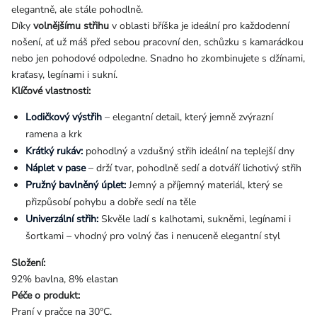
elegantně, ale stále pohodlně.
Díky
volnějšímu střihu
v oblasti bříška je ideální pro každodenní
nošení, ať už máš před sebou pracovní den, schůzku s kamarádkou
nebo jen pohodové odpoledne. Snadno ho zkombinujete s džínami,
kraťasy, legínami i sukní.
Klíčové vlastnosti:
Lodičkový výstřih
– elegantní detail, který jemně zvýrazní
ramena a krk
Krátký rukáv:
pohodlný a vzdušný střih ideální na teplejší dny
Náplet v pase
– drží tvar, pohodlně sedí a dotváří lichotivý střih
Pružný bavlněný úplet:
Jemný a příjemný materiál, který se
přizpůsobí pohybu a dobře sedí na těle
Univerzální střih:
Skvěle ladí s kalhotami, sukněmi, legínami i
šortkami – vhodný pro volný čas i nenuceně elegantní styl
Složení:
92% bavlna, 8% elastan
Péče o produkt:
Praní v pračce na 30°C.