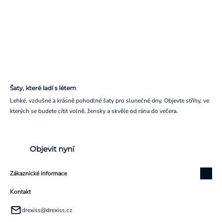
Šaty, které ladí s létem
Lehké, vzdušné a krásně pohodlné šaty pro slunečné dny. Objevte střihy, ve
kterých se budete cítit volně, žensky a skvěle od rána do večera.
Objevit nyní
Zákaznické informace
Kontakt
drexiss
@
drexiss.cz