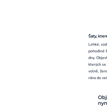
Šaty, kter
Lehké, vzd
pohodlné š
dny. Objevt
kterých se 
volně, žen
rána do ve
Obj
nyn