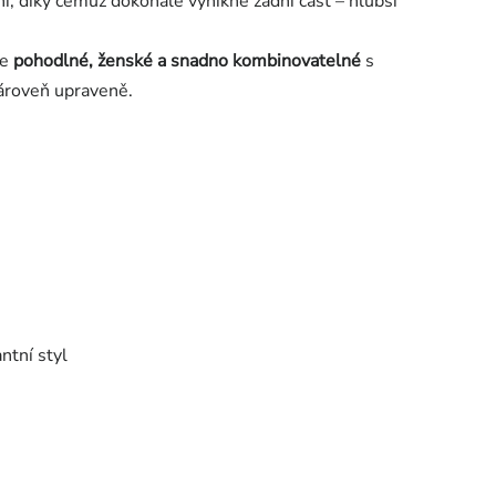
ní, díky čemuž dokonale vynikne zadní část – hlubší
je
pohodlné, ženské a snadno kombinovatelné
s
 zároveň upraveně.
ntní styl