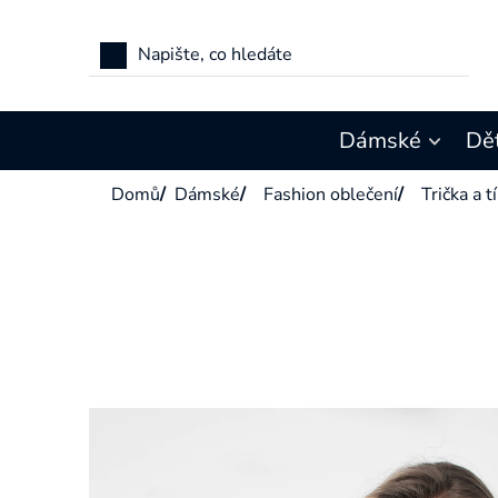
Přejít
na
obsah
Dámské
Dě
Domů
/
Dámské
/
Fashion oblečení
/
Trička a t