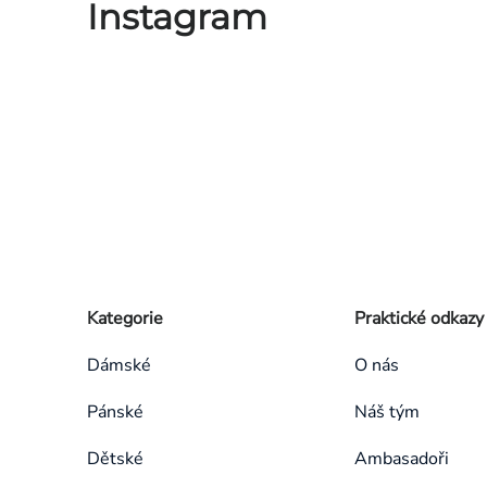
Instagram
Zápatí
Přeskočit
Kategorie
Praktické odkazy
kategorie
Dámské
O nás
Pánské
Náš tým
Dětské
Ambasadoři