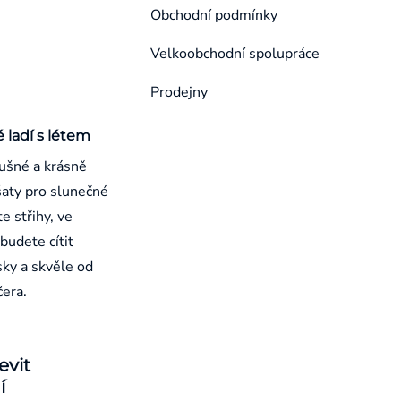
Obchodní podmínky
Velkoobchodní spolupráce
Prodejny
é ladí s létem
ušné a krásně
aty pro slunečné
e střihy, ve
budete cítit
sky a skvěle od
čera.
evit
í