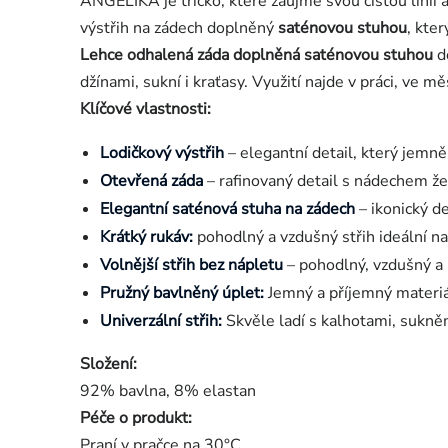
ANGELIKA je tričko, které zaujme svou čistou linií 
výstřih na zádech doplněný
saténovou stuhou
, kte
Lehce odhalená záda doplněná saténovou stuhou
d
džínami, sukní i kraťasy. Využití najde v práci, ve 
Klíčové vlastnosti:
Lodičkový výstřih
– elegantní detail, který jemně
Otevřená záda
– rafinovaný detail s nádechem ž
Elegantní saténová stuha na zádech
– ikonický d
Krátký rukáv:
pohodlný a vzdušný střih ideální na
Volnější střih bez nápletu
– pohodlný, vzdušný a 
Pružný bavlněný úplet:
Jemný a příjemný materiál
Univerzální střih:
Skvěle ladí s kalhotami, sukněm
Složení:
92% bavlna, 8% elastan
Péče o produkt:
Praní v pračce na 30°C.