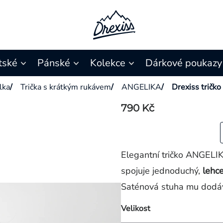
tské
Pánské
Kolekce
Dárkové poukazy
ílka
/
Trička s krátkým rukávem
/
ANGELIKA
/
Drexiss trič
790 Kč
Elegantní tričko ANGELI
spojuje jednoduchý,
lehc
Saténová stuha mu dodáv
Velikost