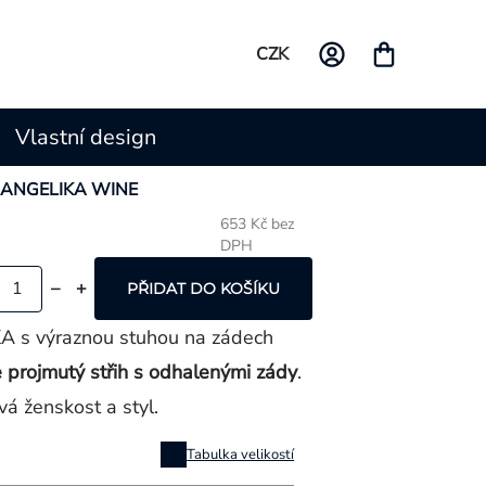
CZK
Vlastní design
ko ANGELIKA WINE
653 Kč bez
DPH
Měrná
cena:
PŘIDAT DO KOŠÍKU
KA s výraznou stuhou na zádech
e projmutý střih s odhalenými zády
.
á ženskost a styl.
Tabulka velikostí