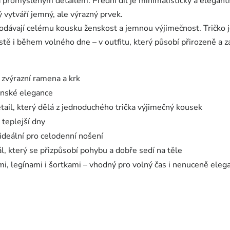
a promyšleným detailem. Přední díl je minimalistický a elegant
rý vytváří jemný, ale výrazný prvek.
odávají celému kousku ženskost a jemnou výjimečnost. Tričko 
městě i během volného dne – v outfitu, který působí přirozeně a
 zvýrazní ramena a krk
enské elegance
etail, který dělá z jednoduchého trička výjimečný kousek
 teplejší dny
ideální pro celodenní nošení
, který se přizpůsobí pohybu a dobře sedí na těle
i, legínami i šortkami – vhodný pro volný čas i nenuceně elega