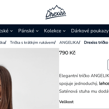
tské
Pánské
Kolekce
Dárkové poukazy
ílka
/
Trička s krátkým rukávem
/
ANGELIKA
/
Drexiss trič
790 Kč
Elegantní tričko ANGELI
spojuje jednoduchý,
lehc
Saténová stuha mu dodáv
Velikost