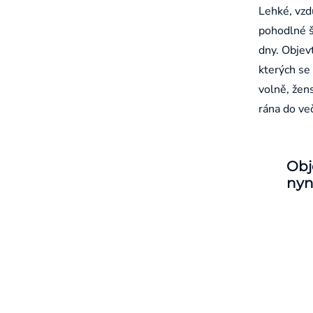
Lehké, vzd
pohodlné š
dny. Objevt
kterých se 
volně, žen
rána do ve
Obj
nyn