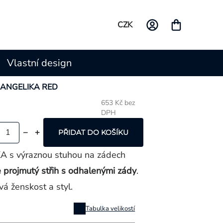
CZK
Vlastní design
ko ANGELIKA RED
653 Kč bez
DPH
Měrná
cena:
PŘIDAT DO KOŠÍKU
KA s výraznou stuhou na zádech
e projmutý střih s odhalenými zády
.
á ženskost a styl.
Tabulka velikostí