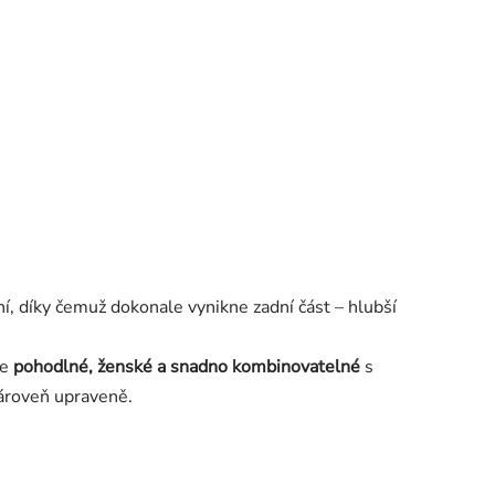
ní, díky čemuž dokonale vynikne zadní část – hlubší
je
pohodlné, ženské a snadno kombinovatelné
s
 zároveň upraveně.