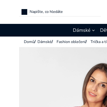
Přejít
na
obsah
Dámské
Dě
Domů
/
Dámské
/
Fashion oblečení
/
Trička a t