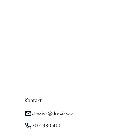
Kontakt
drexiss
@
drexiss.cz
702 930 400