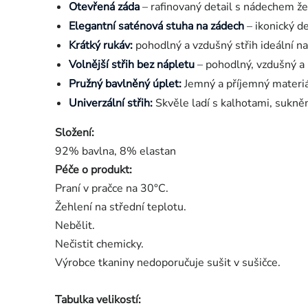
Otevřená záda
– rafinovaný detail s nádechem ž
Elegantní saténová stuha na zádech
– ikonický d
Krátký rukáv:
pohodlný a vzdušný střih ideální na
Volnější střih bez nápletu
– pohodlný, vzdušný a 
Pružný bavlněný úplet:
Jemný a příjemný materiál
Univerzální střih:
Skvěle ladí s kalhotami, sukněm
Složení:
92% bavlna, 8% elastan
Péče o produkt:
Praní v pračce na 30°C.
Žehlení na střední teplotu.
Nebělit.
Nečistit chemicky.
Výrobce tkaniny nedoporučuje sušit v sušičce.
Tabulka velikostí: