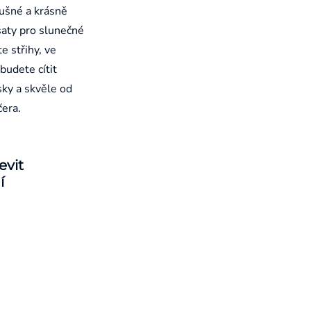
ušné a krásně
aty pro slunečné
e střihy, ve
budete cítit
sky a skvěle od
čera.
evit
í