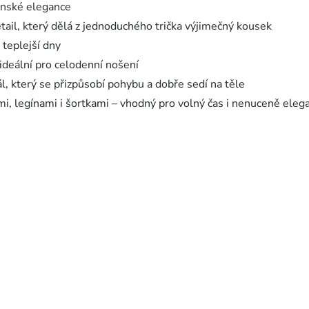
enské elegance
etail, který dělá z jednoduchého trička výjimečný kousek
 teplejší dny
ideální pro celodenní nošení
, který se přizpůsobí pohybu a dobře sedí na těle
i, legínami i šortkami – vhodný pro volný čas i nenuceně elega