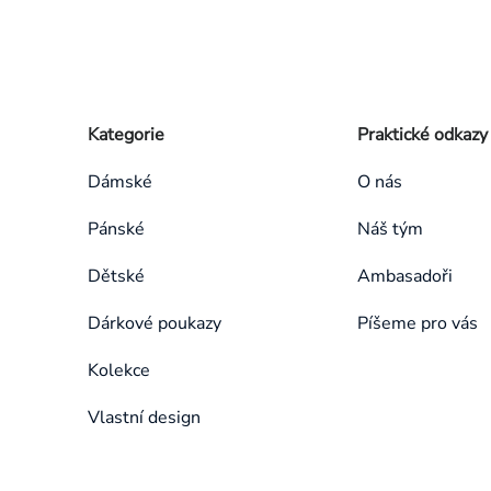
Zápatí
Přeskočit
Kategorie
Praktické odkazy
kategorie
Dámské
O nás
Pánské
Náš tým
Dětské
Ambasadoři
Dárkové poukazy
Píšeme pro vás
Kolekce
Vlastní design
Přeskočit
kategorie