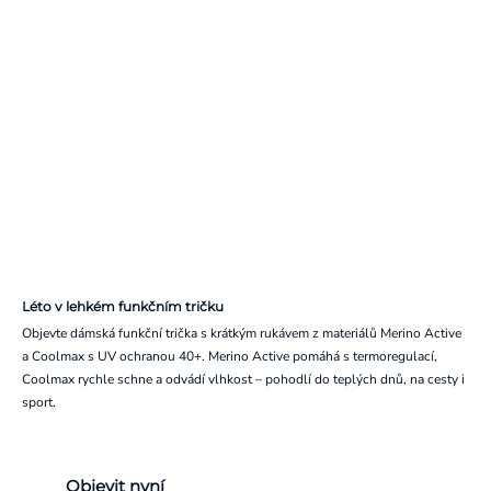
Léto v lehkém funkčním tričku
Objevte dámská funkční trička s krátkým rukávem z materiálů Merino Active
a Coolmax s UV ochranou 40+. Merino Active pomáhá s termoregulací,
Coolmax rychle schne a odvádí vlhkost – pohodlí do teplých dnů, na cesty i
sport.
Objevit nyní