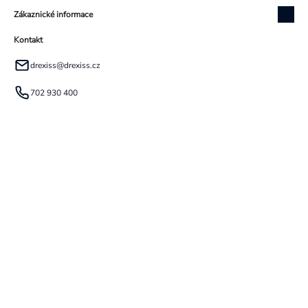
Zákaznické informace
Kontakt
drexiss
@
drexiss.cz
702 930 400