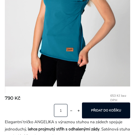
Přihlášení
653 Kč bez
790 Kč
DPH
Mě
ce
PŘIDAT DO KOŠÍKU
Elegantní tričko ANGELIKA s výraznou stuhou na zádech spojuje
jednoduchý,
lehce projmutý střih s odhalenými zády
. Saténová stuha