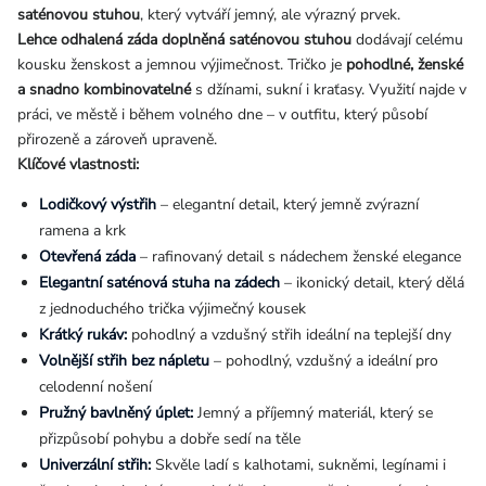
saténovou stuhou
, který vytváří jemný, ale výrazný prvek.
Lehce odhalená záda doplněná saténovou stuhou
dodávají celému
kousku ženskost a jemnou výjimečnost. Tričko je
pohodlné, ženské
a snadno kombinovatelné
s džínami, sukní i kraťasy. Využití najde v
práci, ve městě i během volného dne – v outfitu, který působí
přirozeně a zároveň upraveně.
Klíčové vlastnosti:
Lodičkový výstřih
– elegantní detail, který jemně zvýrazní
ramena a krk
Otevřená záda
– rafinovaný detail s nádechem ženské elegance
Elegantní saténová stuha na zádech
– ikonický detail, který dělá
z jednoduchého trička výjimečný kousek
Krátký rukáv:
pohodlný a vzdušný střih ideální na teplejší dny
Volnější střih bez nápletu
– pohodlný, vzdušný a ideální pro
celodenní nošení
Pružný bavlněný úplet:
Jemný a příjemný materiál, který se
přizpůsobí pohybu a dobře sedí na těle
Univerzální střih:
Skvěle ladí s kalhotami, sukněmi, legínami i