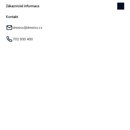
Zákaznické informace
Kontakt
drexiss
@
drexiss.cz
702 930 400