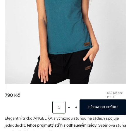
Přihlášení
653 Kč bez
790 Kč
DPH
Mě
ce
PŘIDAT DO KOŠÍKU
Elegantní tričko ANGELIKA s výraznou stuhou na zádech spojuje
jednoduchý,
lehce projmutý střih s odhalenými zády
. Saténová stuha