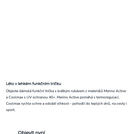
Léto v lehkém funkčním tričku
Objevte dámská funkční trička s krátkým rukávem z materiálů Merino Active
a Coolmax s UV ochranou 40+. Merino Active pomáhá s termoregulací,
Coolmax rychle schne a odvádí vlhkost – pohodlí do teplých dnů, na cesty i
sport.
Objevit nyní