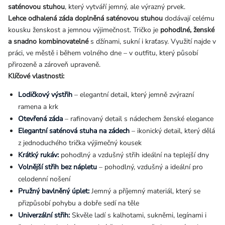
saténovou stuhou
, který vytváří jemný, ale výrazný prvek.
Lehce odhalená záda doplněná saténovou stuhou
dodávají celému
kousku ženskost a jemnou výjimečnost. Tričko je
pohodlné, ženské
a snadno kombinovatelné
s džínami, sukní i kraťasy. Využití najde v
práci, ve městě i během volného dne – v outfitu, který působí
přirozeně a zároveň upraveně.
Klíčové vlastnosti:
Lodičkový výstřih
– elegantní detail, který jemně zvýrazní
ramena a krk
Otevřená záda
– rafinovaný detail s nádechem ženské elegance
Elegantní saténová stuha na zádech
– ikonický detail, který dělá
z jednoduchého trička výjimečný kousek
Krátký rukáv:
pohodlný a vzdušný střih ideální na teplejší dny
Volnější střih bez nápletu
– pohodlný, vzdušný a ideální pro
celodenní nošení
Pružný bavlněný úplet:
Jemný a příjemný materiál, který se
přizpůsobí pohybu a dobře sedí na těle
Univerzální střih:
Skvěle ladí s kalhotami, sukněmi, legínami i