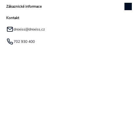
Zákaznické informace
Kontakt
drexiss
@
drexiss.cz
702 930 400