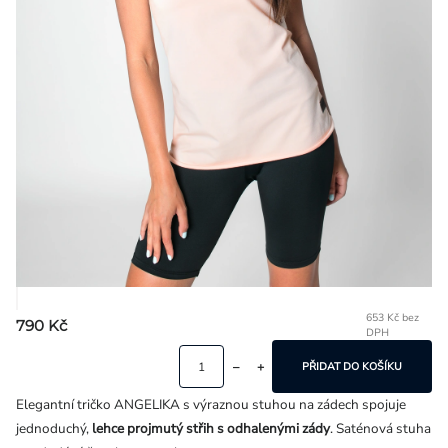
Přihlášení
653 Kč bez
790 Kč
DPH
Mě
ce
PŘIDAT DO KOŠÍKU
Elegantní tričko ANGELIKA s výraznou stuhou na zádech spojuje
jednoduchý,
lehce projmutý střih s odhalenými zády
. Saténová stuha