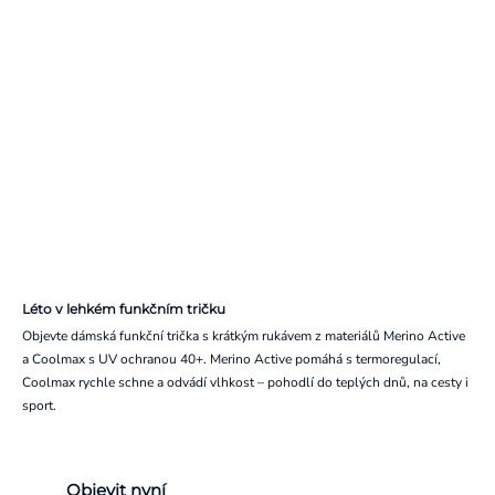
Léto v lehkém funkčním tričku
Objevte dámská funkční trička s krátkým rukávem z materiálů Merino Active
a Coolmax s UV ochranou 40+. Merino Active pomáhá s termoregulací,
Coolmax rychle schne a odvádí vlhkost – pohodlí do teplých dnů, na cesty i
sport.
Objevit nyní