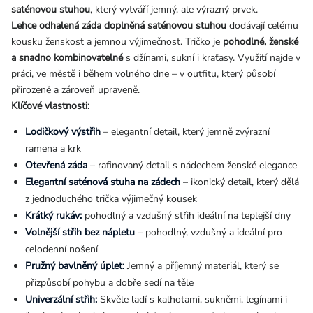
saténovou stuhou
, který vytváří jemný, ale výrazný prvek.
Lehce odhalená záda doplněná saténovou stuhou
dodávají celému
kousku ženskost a jemnou výjimečnost. Tričko je
pohodlné, ženské
a snadno kombinovatelné
s džínami, sukní i kraťasy. Využití najde v
práci, ve městě i během volného dne – v outfitu, který působí
přirozeně a zároveň upraveně.
Klíčové vlastnosti:
Lodičkový výstřih
– elegantní detail, který jemně zvýrazní
ramena a krk
Otevřená záda
– rafinovaný detail s nádechem ženské elegance
Elegantní saténová stuha na zádech
– ikonický detail, který dělá
z jednoduchého trička výjimečný kousek
Krátký rukáv:
pohodlný a vzdušný střih ideální na teplejší dny
Volnější střih bez nápletu
– pohodlný, vzdušný a ideální pro
celodenní nošení
Pružný bavlněný úplet:
Jemný a příjemný materiál, který se
přizpůsobí pohybu a dobře sedí na těle
Univerzální střih:
Skvěle ladí s kalhotami, sukněmi, legínami i