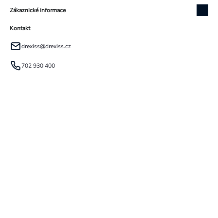
Zákaznické informace
Kontakt
drexiss
@
drexiss.cz
702 930 400