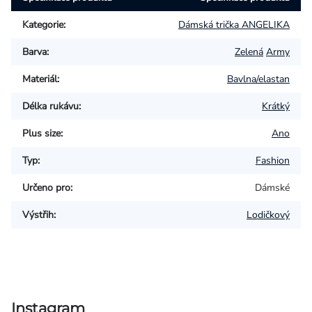
Kategorie
:
Dámská trička ANGELIKA
Barva
:
Zelená
Army
Materiál
:
Bavlna/elastan
Délka rukávu
:
Krátký
Plus size
:
Ano
Typ
:
Fashion
Určeno pro
:
Dámské
Výstřih
:
Lodičkový
Instagram