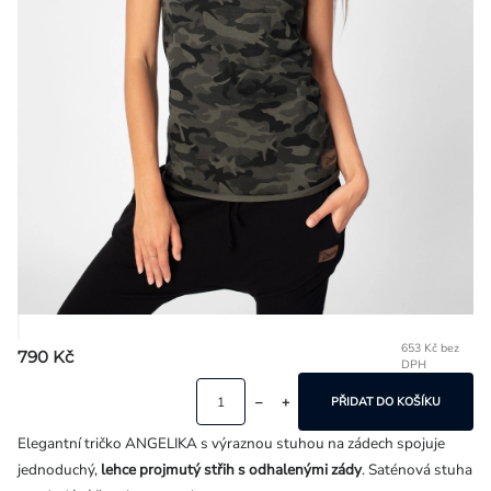
Přihlášení
653 Kč bez
790 Kč
DPH
Mě
ce
PŘIDAT DO KOŠÍKU
Elegantní tričko ANGELIKA s výraznou stuhou na zádech spojuje
jednoduchý,
lehce projmutý střih s odhalenými zády
. Saténová stuha