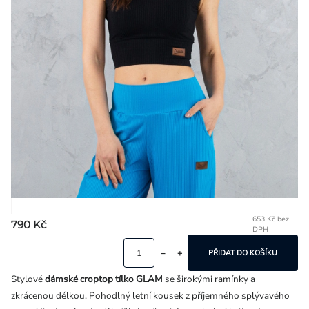
Přihlášení
653 Kč bez
790 Kč
DPH
Mě
ce
PŘIDAT DO KOŠÍKU
Stylové
dámské croptop tílko GLAM
se širokými ramínky a
zkrácenou délkou. Pohodlný letní kousek z příjemného splývavého