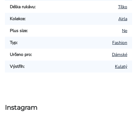
Délka rukávu
:
Tílko
Kolekce
:
Airla
Plus size
:
Ne
Typ
:
Fashion
Určeno pro
:
Dámské
Výstřih
:
Kulatý
Instagram