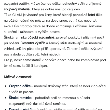
elegantní outfity. Má zkrácenou délku, pohodlný střih a příjemný
splývavý materiá
l, který se dobře nosí po celý den.
Tílko GLAM je vhodné pro ženy, které hledají
pohodlné letní tílko
na běžné nošení, do města, na dovolenou, volný čas nebo letní
akce. Díky croptop délce se dobře kombinuje s džínami, šortkami,
sukněmi i kalhotami s vyšším pasem.
Široká ramínka
působí elegantně
, zároveň poskytují příjemný pocit
při nošení.
Decentní výstřih
a ženský střih dodávají tílku moderní
vzhled, aniž by působilo příliš sportovně. Zkrácená délka zvýrazní
pas a dodá outfitu svěží letní nádech.
Lze jej nosit samostatně v horkých dnech nebo ho kombinovat pod
lehké sako, košili či kardigan.
Klíčové vlastnosti:
Croptop délka
– moderní zkrácený střih, který se hodí k oblečení
s vyšším pasem.
Široká ramínka
– pohodlně sedí na ramenou a působí
elegantněji než klasická úzká ramínka.
Decentní výstřih
– ženský, ale stále pohodlný střih vhodný na