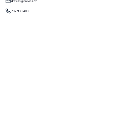
drexiss
@
drexiss.cz
702 930 400